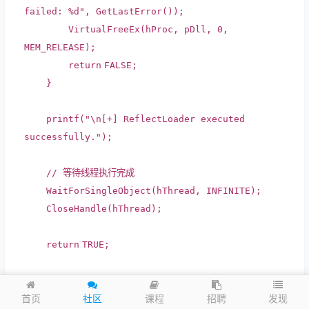
failed: %d"
, GetLastError());
VirtualFreeEx(hProc, pDll, 0,
MEM_RELEASE);
return
FALSE;
}
printf
(
"\n[+] ReflectLoader executed
successfully."
);
// 等待线程执行完成
WaitForSingleObject(hThread, INFINITE);
CloseHandle(hThread);
return
TRUE;
}
#include <stdio.h>
发现
首页
社区
课程
招聘