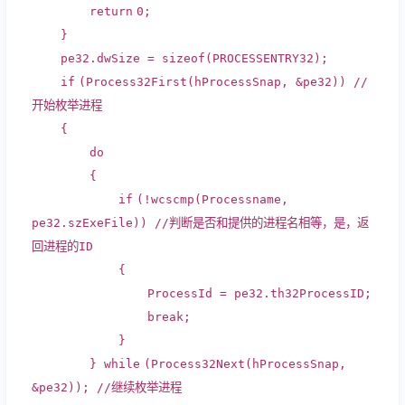
return
0;
}
pe32.dwSize =
sizeof
(PROCESSENTRY32);
if
(Process32First(hProcessSnap, &pe32))
//
开始枚举进程
{
do
{
if
(!wcscmp(Processname,
pe32.szExeFile))
//判断是否和提供的进程名相等，是，返
回进程的ID
{
ProcessId = pe32.th32ProcessID;
break
;
}
}
while
(Process32Next(hProcessSnap,
&pe32));
//继续枚举进程