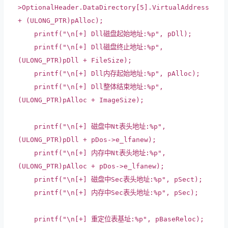
>OptionalHeader.DataDirectory[5].VirtualAddress
+ (
ULONG_PTR
)pAlloc);
printf
(
"\n[+] Dll磁盘起始地址:%p"
, pDll);
printf
(
"\n[+] Dll磁盘终止地址:%p"
,
(
ULONG_PTR
)pDll + FileSize);
printf
(
"\n[+] Dll内存起始地址:%p"
, pAlloc);
printf
(
"\n[+] Dll整体结束地址:%p"
,
(
ULONG_PTR
)pAlloc + ImageSize);
printf
(
"\n[+] 磁盘中Nt表头地址:%p"
,
(
ULONG_PTR
)pDll + pDos->e_lfanew);
printf
(
"\n[+] 内存中Nt表头地址:%p"
,
(
ULONG_PTR
)pAlloc + pDos->e_lfanew);
printf
(
"\n[+] 磁盘中Sec表头地址:%p"
, pSect);
printf
(
"\n[+] 内存中Sec表头地址:%p"
, pSec);
printf
(
"\n[+] 重定位表基址:%p"
, pBaseReloc);