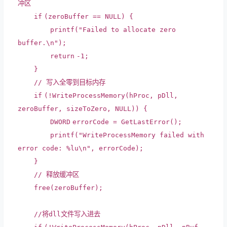
冲区
if
(zeroBuffer == NULL) {
printf
(
"Failed to allocate zero
buffer.\n"
);
return
-1;
}
// 写入全零到目标内存
if
(!WriteProcessMemory(hProc, pDll,
zeroBuffer, sizeToZero, NULL)) {
DWORD
errorCode = GetLastError();
printf
(
"WriteProcessMemory failed with
error code: %lu\n"
, errorCode);
}
// 释放缓冲区
free
(zeroBuffer);
//将dll文件写入进去