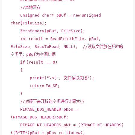
//本地暂存
unsigned
char
* pBuf =
new
unsigned
char
[FileSize];
ZeroMemory(pBuf, FileSize);
int
result = ReadFile(hFile, pBuf,
FileSize, SizeToRead, NULL);
//读取文件放在开辟的
空间里，pBuf为空间句柄
if
(result == 0)
{
printf
(
"\n[-] 文件读取失败"
);
return
FALSE;
}
//对接下来开辟的空间进行计算大小
PIMAGE_DOS_HEADER pDos =
(PIMAGE_DOS_HEADER)pBuf;
PIMAGE_NT_HEADERS pNt = (PIMAGE_NT_HEADERS)
((
BYTE
*)pBuf + pDos->e_lfanew);