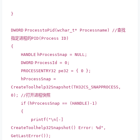
}
DWORD
ProcesstoPid(
wchar_t
* Processname)
//查找
指定进程的PID(Process ID)
{
HANDLE
hProcessSnap = NULL;
DWORD
ProcessId = 0;
PROCESSENTRY32 pe32 = { 0 };
hProcessSnap =
CreateToolhelp32Snapshot(TH32CS_SNAPPROCESS,
0);
//打开进程快照
if
(hProcessSnap == (
HANDLE
)-1)
{
printf
(
"\n[-]
CreateToolhelp32Snapshot() Error: %d"
,
GetLastError());