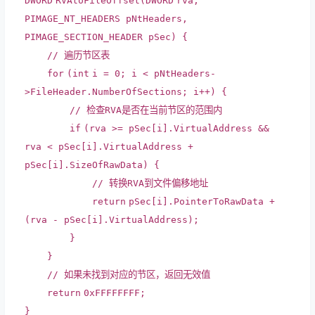
DWORD
RVAtoFileOffset(
DWORD
rva,
PIMAGE_NT_HEADERS pNtHeaders,
PIMAGE_SECTION_HEADER pSec) {
// 遍历节区表
for
(
int
i = 0; i < pNtHeaders-
>FileHeader.NumberOfSections; i++) {
// 检查RVA是否在当前节区的范围内
if
(rva >= pSec[i].VirtualAddress &&
rva < pSec[i].VirtualAddress +
pSec[i].SizeOfRawData) {
// 转换RVA到文件偏移地址
return
pSec[i].PointerToRawData +
(rva - pSec[i].VirtualAddress);
}
}
// 如果未找到对应的节区，返回无效值
return
0xFFFFFFFF;
}