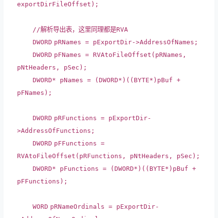
exportDirFileOffset);
//解析导出表，这里同理都是RVA
DWORD
pRNames = pExportDir->AddressOfNames;
DWORD
pFNames = RVAtoFileOffset(pRNames,
pNtHeaders, pSec);
DWORD
* pNames = (
DWORD
*)((
BYTE
*)pBuf +
pFNames);
DWORD
pRFunctions = pExportDir-
>AddressOfFunctions;
DWORD
pFFunctions =
RVAtoFileOffset(pRFunctions, pNtHeaders, pSec);
DWORD
* pFunctions = (
DWORD
*)((
BYTE
*)pBuf +
pFFunctions);
WORD
pRNameOrdinals = pExportDir-