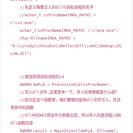
//先定义需要注入的dll与目标进程的名字
//wchar_t szProcName[MAX_PATH] =
L"cs2.exe";
wchar_t
szProcName[MAX_PATH] = L
"pta.exe"
;
char
Dllname[MAX_PATH] =
"D:\\study\\VStudio\\ReflectDll\\x64\\Debug\\DL
LIN.dll"
;
//查找获得目标进程的id
DWORD
dwPid = ProcesstoPid(szProcName);
//写入dll文件,这里思考一下，传入的参数都是什么呢？
//因为在这个函数里，我们要做的是将dll文件写入，并且
用其中的函数
//dll中的API将会作为参数出现，所以传入的是进程id和
dll函数目录
DWORD
result = MainInject(dwPid, Dllname);