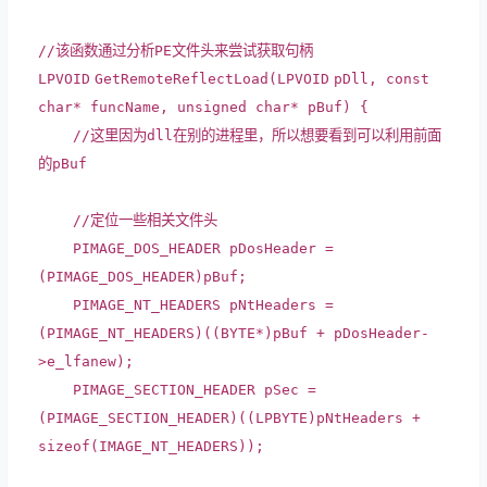
//该函数通过分析PE文件头来尝试获取句柄
LPVOID
GetRemoteReflectLoad(
LPVOID
pDll,
const
char
* funcName, unsigned
char
* pBuf) {
//这里因为dll在别的进程里，所以想要看到可以利用前面
的pBuf
//定位一些相关文件头
PIMAGE_DOS_HEADER pDosHeader =
(PIMAGE_DOS_HEADER)pBuf;
PIMAGE_NT_HEADERS pNtHeaders =
(PIMAGE_NT_HEADERS)((
BYTE
*)pBuf + pDosHeader-
>e_lfanew);
PIMAGE_SECTION_HEADER pSec =
(PIMAGE_SECTION_HEADER)((
LPBYTE
)pNtHeaders +
sizeof
(IMAGE_NT_HEADERS));