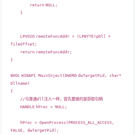
return
NULL;
}
LPVOID
remoteFuncAddr = (
LPBYTE
)pDll +
fileOffset;
return
remoteFuncAddr;
}
BOOL
WINAPI MainInject(
DWORD
dwTargetPid,
char
*
Dllname)
{
//与普通dll注入一样，首先要做的是获取句柄
HANDLE
hProc = NULL;
hProc = OpenProcess(PROCESS_ALL_ACCESS,
FALSE, dwTargetPid);