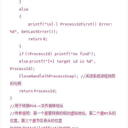
}
else
{
printf
(
"\n[-] Process32First() Error:
%d"
, GetLastError());
return
0;
}
if
(!ProcessId)
printf
(
"no find"
);
else
printf
(
"[+] target id is %d"
,
ProcessId);
CloseHandle(hProcessSnap);
//关闭系统进程快照
的句柄
return
ProcessId;
}
//用于转换RVA->文件偏移地址
//传参说明：第一个是要转换的相对虚拟地址，第二个是Nt头的
位置，第三个是节区表头的位置