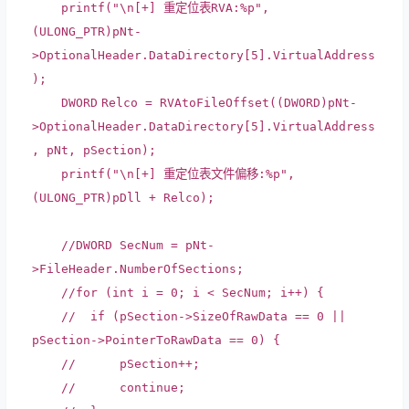
printf
(
"\n[+] 重定位表RVA:%p"
,
(
ULONG_PTR
)pNt-
>OptionalHeader.DataDirectory[5].VirtualAddress
);
DWORD
Relco = RVAtoFileOffset((
DWORD
)pNt-
>OptionalHeader.DataDirectory[5].VirtualAddress
, pNt, pSection);
printf
(
"\n[+] 重定位表文件偏移:%p"
,
(
ULONG_PTR
)pDll + Relco);
//DWORD SecNum = pNt-
>FileHeader.NumberOfSections;
//for (int i = 0; i < SecNum; i++) {
// if (pSection->SizeOfRawData == 0 ||
pSection->PointerToRawData == 0) {
// pSection++;
// continue;