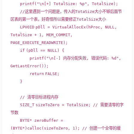
printf
(
"\n[+] TotalSize: %p"
, TotalSize);
//这里遇到一个问题是，传入的TotaSize大小不够后面节
区表的第一个表，好奇怪所以需要修正TotalSize大小
LPVOID
pDll = VirtualAllocEx(hProc, NULL,
TotalSize + 1, MEM_COMMIT,
PAGE_EXECUTE_READWRITE);
if
(pDll == NULL) {
printf
(
"\n[-] 内存分配失败, 错误代码: %d"
,
GetLastError());
return
FALSE;
}
// 清零目标进程内存
SIZE_T
sizeToZero = TotalSize;
// 需要清零的字
节数
BYTE
* zeroBuffer =
(
BYTE
*)
calloc
(sizeToZero, 1);
// 创建一个全零的缓