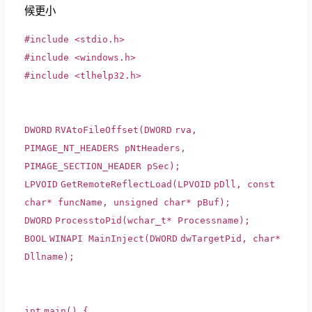
候更小
#include <stdio.h>
#include <windows.h>
#include <tlhelp32.h>
DWORD
RVAtoFileOffset(
DWORD
rva,
PIMAGE_NT_HEADERS pNtHeaders,
PIMAGE_SECTION_HEADER pSec);
LPVOID
GetRemoteReflectLoad(
LPVOID
pDll,
const
char
* funcName, unsigned
char
* pBuf);
DWORD
ProcesstoPid(
wchar_t
* Processname);
BOOL
WINAPI MainInject(
DWORD
dwTargetPid,
char
*
Dllname);
int
main() {