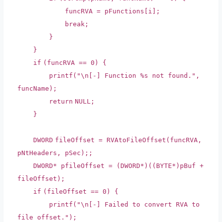
funcRVA = pFunctions[i];
break
;
}
}
if
(funcRVA == 0) {
printf
(
"\n[-] Function %s not found."
,
funcName);
return
NULL;
}
DWORD
fileOffset = RVAtoFileOffset(funcRVA,
pNtHeaders, pSec);;
DWORD
* pfileOffset = (
DWORD
*)((
BYTE
*)pBuf +
fileOffset);
if
(fileOffset == 0) {
printf
(
"\n[-] Failed to convert RVA to
file offset."
);