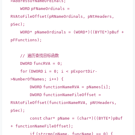
>AddressOfNameOrdinals;
WORD
pFNameOrdinals =
RVAtoFileOffset(pRNameOrdinals, pNtHeaders,
pSec);
WORD
* pNameOrdinals = (
WORD
*)((
BYTE
*)pBuf +
pFFunctions);
// 遍历查找目标函数
DWORD
funcRVA = 0;
for
(
DWORD
i = 0; i < pExportDir-
>NumberOfNames; i++) {
DWORD
functionNameRVA = pNames[i];
DWORD
functionNameFileOffset =
RVAtoFileOffset(functionNameRVA, pNtHeaders,
pSec);
const
char
* pName = (
char
*)((
BYTE
*)pBuf
+ functionNameFileOffset);
if
(
strcmp
(pName, funcName) == 0) {