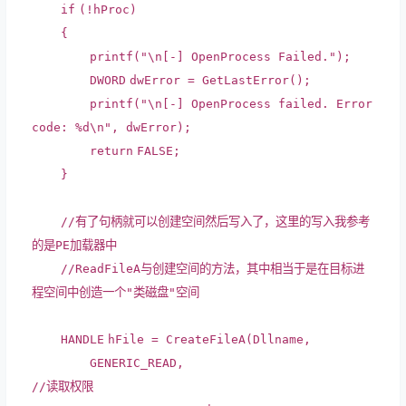
if
(!hProc)
{
printf
(
"\n[-] OpenProcess Failed."
);
DWORD
dwError = GetLastError();
printf
(
"\n[-] OpenProcess failed. Error
code: %d\n"
, dwError);
return
FALSE;
}
//有了句柄就可以创建空间然后写入了，这里的写入我参考
的是PE加载器中
//ReadFileA与创建空间的方法，其中相当于是在目标进
程空间中创造一个"类磁盘"空间
HANDLE
hFile = CreateFileA(Dllname,
GENERIC_READ,
//读取权限