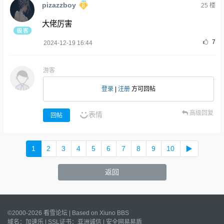
pizazzboy
25
楼
大佬厉害
7
2024-12-19 16:44
游客
登录
|
注册
方可回帖
高级回复
表情
回帖
1
2
3
4
5
6
7
8
9
10
▶
返回
©2000-2026 看雪论坛 | Based on
Xiuno BBS
域名：
加速乐
| SSL证书：
亚洲诚信
|
安全网易易盾