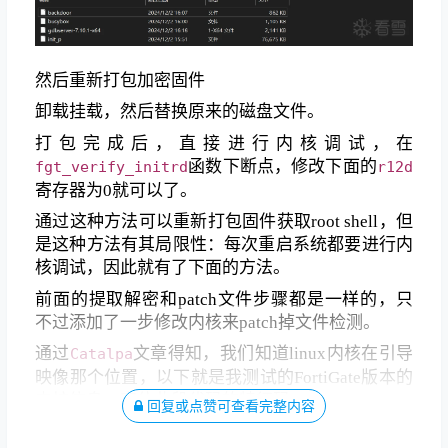
然后重新打包加密固件
卸载挂载，然后替换原来的磁盘文件。
打包完成后，直接进行内核调试，在
函数下断点，修改下面的
fgt_verify_initrd
r12d
寄存器为0就可以了。
通过这种方法可以重新打包固件获取root shell，但
是这种方法有其局限性：每次重启系统都要进行内
核调试，因此就有了下面的方法。
前面的提取解密和patch文件步骤都是一样的，只
不过添加了一步修改内核来patch掉文件检测。
通过
文章得知，我们知道linux内核在引导
Catalpa
映像那个位置，以下就是我测试的FortiGate版本的
内核信息。定位此段代码的特征码
。
564889F748
回复或点赞可查看完整内容