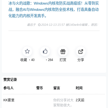
冰与火的战歌：Windows内核攻防实战高级班！从零到实
战，融合AI与Windows内核攻防全技术栈，打造具备自动
化能力的内核开发高手。
最后于
2024-12-13 15:57 被l140w4n9编辑 ，原因：
收藏
点赞
打赏
分享
・
40
・
284
赞赏记录
参与人
雪币
留言
时间
KK雾里
你的分享对大
2天前
家帮助很大，