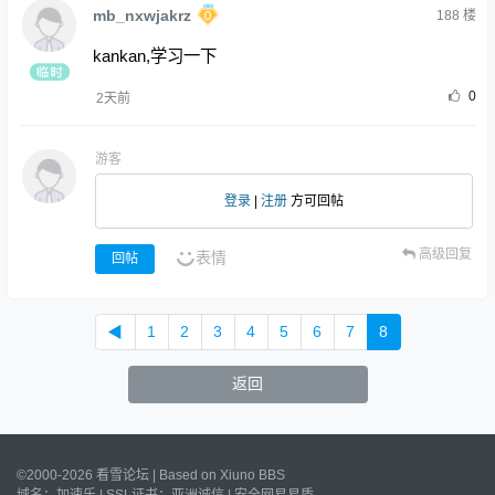
mb_nxwjakrz
188
楼
kankan,学习一下
0
2天前
游客
登录
|
注册
方可回帖
高级回复
表情
回帖
◀
1
2
3
4
5
6
7
8
返回
©2000-2026 看雪论坛 | Based on
Xiuno BBS
域名：
加速乐
| SSL证书：
亚洲诚信
|
安全网易易盾