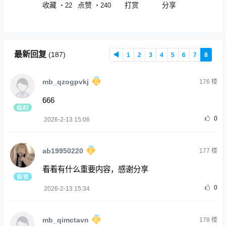
收藏
点赞
打赏
分享
・
22
・
240
最新回复
(
187
)
◀
1
2
3
4
5
6
7
8
mb_qzogpvkj
176
楼
666
0
2026-2-13 15:06
ab19950220
177
楼
看看有什么重要内容，感谢分享
0
2026-2-13 15:34
mb_qimctavn
178
楼