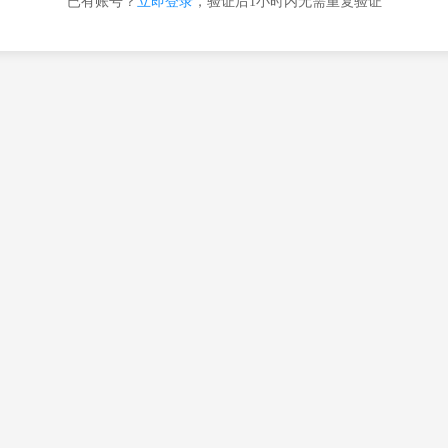
已有账号？
立即登录
，验证后1小时内无需重复验证