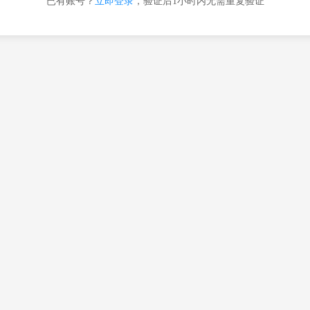
已有账号？
立即登录
，验证后1小时内无需重复验证