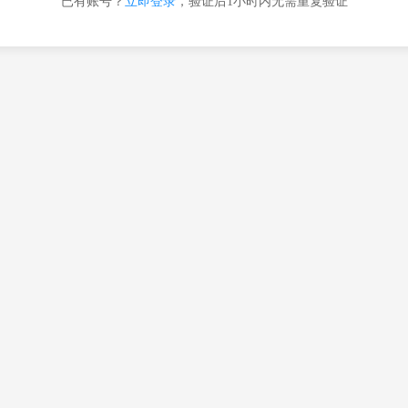
已有账号？
立即登录
，验证后1小时内无需重复验证