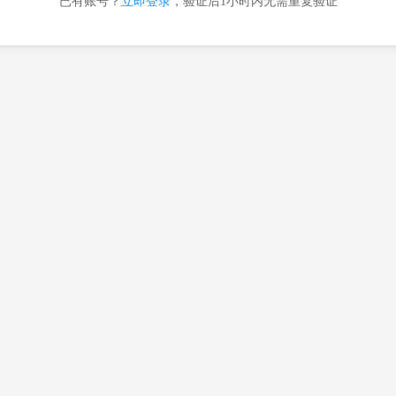
已有账号？
立即登录
，验证后1小时内无需重复验证