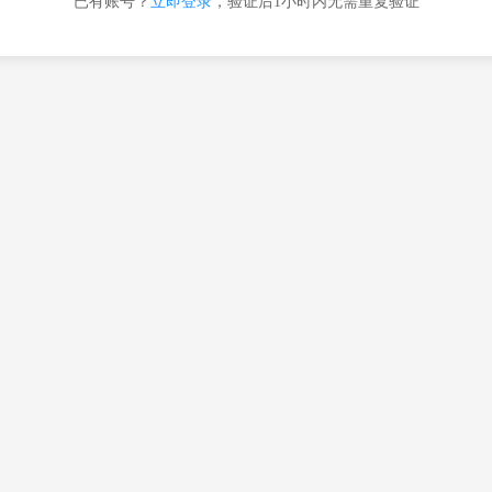
已有账号？
立即登录
，验证后1小时内无需重复验证