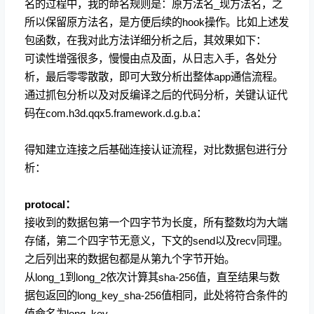
名的过程中，我的命名规则是：原方法名_现方法名，之
所以保留原方法名，是方便后续的hook操作。比如上述发
包函数，在我对此方法详细分析之后，其效果如下：
可读性增强很多，慢慢由点及面，从日志入手，各处分
析，最后零零散散，即可大致分析出整体app通信流程。
通过抓包分析以及对反编译之后的代码分析，关键认证代
码在com.h3d.qqx5.framework.d.g.b.a：
得知建立连接之后基础连接认证流程，对比数据包进行分
析：
protocal：
接收到的数据包第一个四字节为长度，所有整数均为大端
存储，第二个四字节无意义，下文的send以及recv同理。
之后列出来的数据包都是从第九个字节开始。
从long_1到long_2依次计算其sha-256值，直至结果与数
据包返回的long_key_sha-256值相同，此处将符合条件的
值命名为long_key