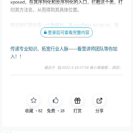
xposed，在其序列化和反序列化的入口，拦截这个类，打
印其方法名，从而得到其具体位置。
假设我们现在有一个数据包，其clsid为D1 A0 00 00。我
登录后可查看完整内容
们想要找到其实现类。
传递专业知识、拓宽行业人脉——看雪讲师团队等你加
入！！
最后于
2021-3-18 07:58 被小堆编辑 ，原因：
收藏
免费
打赏
分享
・
82
・
18