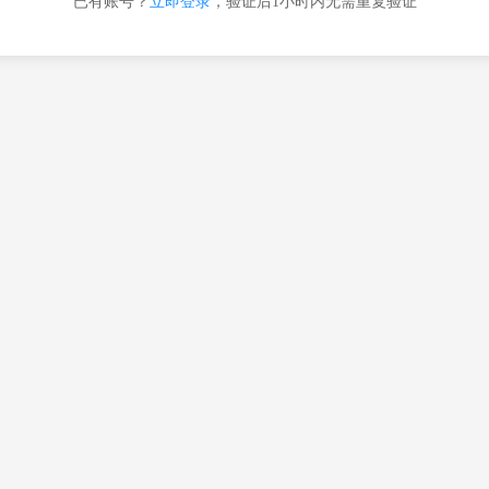
已有账号？
立即登录
，验证后1小时内无需重复验证