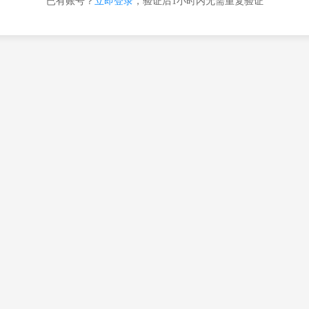
已有账号？
立即登录
，验证后1小时内无需重复验证