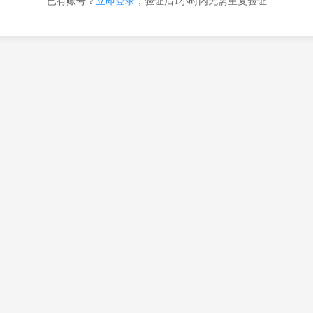
已有账号？
立即登录
，验证后1小时内无需重复验证