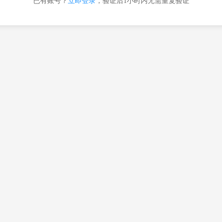
已有账号？
立即登录
，验证后1小时内无需重复验证