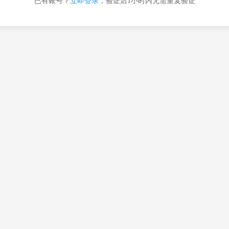
已有账号？
立即登录
，验证后1小时内无需重复验证