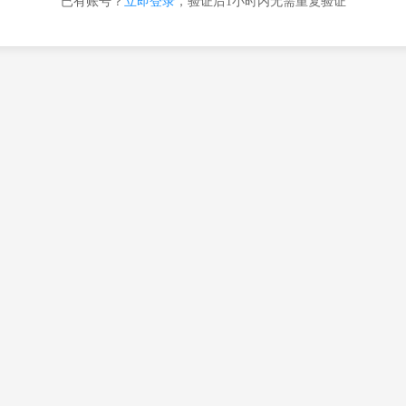
已有账号？
立即登录
，验证后1小时内无需重复验证