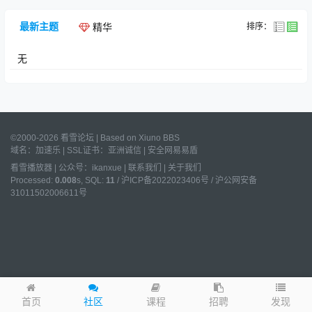
最新主题
排序：
精华
无
©2000-2026 看雪论坛 | Based on
Xiuno BBS
域名：
加速乐
| SSL证书：
亚洲诚信
|
安全网易易盾
看雪播放器
|
公众号：ikanxue
|
联系我们
|
关于我们
Processed:
0.008
s, SQL:
11
/
沪ICP备2022023406号
/
沪公网安备
31011502006611号
发现
首页
社区
课程
招聘