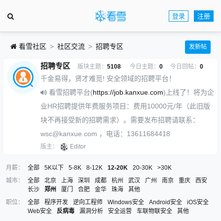
登录
注册
看雪社区
社区交流
招聘专区
发新帖
招聘专区
版块主题：
5108
今日主题：
0
今日回帖：
0
千金易得，贤才难觅! 安全领域的招聘平台！
看雪招聘平台(
https://job.kanxue.com
)上线了！将为企
业HR招聘提供年费服务项目：费用10000元/年（此旧版
块不再接受新的招聘需求）。需要发布招聘请联系：
wsc@kanxue.com ，电话：13611684418
版主：
Editor
月薪：
全部
5K以下
5-8K
8-12K
12-20K
20-30K
>30K
城市：
全部
北京
上海
深圳
成都
杭州
武汉
广州
南京
重庆
西安
长沙
郑州
厦门
合肥
金华
珠海
其他
职位：
全部
程序开发
逆向工程师
Windows安全
Android安全
iOS安全
Web安全
反病毒
漏洞分析
安全运营
车联物联安全
其他