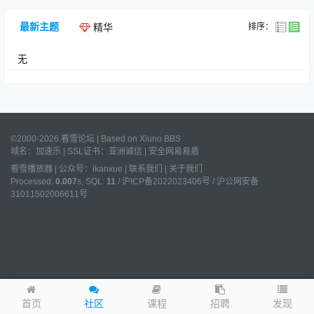
最新主题
排序：
精华
无
©2000-2026 看雪论坛 | Based on
Xiuno BBS
域名：
加速乐
| SSL证书：
亚洲诚信
|
安全网易易盾
看雪播放器
|
公众号：ikanxue
|
联系我们
|
关于我们
Processed:
0.007
s, SQL:
11
/
沪ICP备2022023406号
/
沪公网安备
31011502006611号
发现
首页
社区
课程
招聘