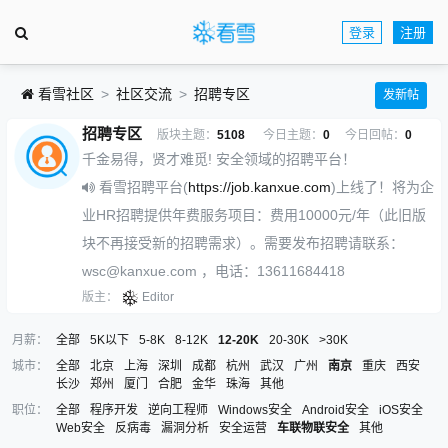
登录
注册
看雪社区
社区交流
招聘专区
发新帖
招聘专区
版块主题：
5108
今日主题：
0
今日回帖：
0
千金易得，贤才难觅! 安全领域的招聘平台！
看雪招聘平台(
https://job.kanxue.com
)上线了！将为企
业HR招聘提供年费服务项目：费用10000元/年（此旧版
块不再接受新的招聘需求）。需要发布招聘请联系：
wsc@kanxue.com ，电话：13611684418
版主：
Editor
月薪：
全部
5K以下
5-8K
8-12K
12-20K
20-30K
>30K
城市：
全部
北京
上海
深圳
成都
杭州
武汉
广州
南京
重庆
西安
长沙
郑州
厦门
合肥
金华
珠海
其他
职位：
全部
程序开发
逆向工程师
Windows安全
Android安全
iOS安全
Web安全
反病毒
漏洞分析
安全运营
车联物联安全
其他