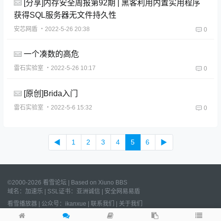
[分享]内存安全周报第92期 | 黑客利用内置实用程序
获得SQL服务器无文件持久性
安芯网盾
・2022-5-26 20:38
0
一个凑数的高危
雷石实验室
・2022-5-26 10:17
0
[原创]Brida入门
雷石实验室
・2022-5-6 15:32
0
◀
1
2
3
4
5
6
▶
©2000-2026 看雪论坛 | Based on
Xiuno BBS
域名：
加速乐
| SSL证书：
亚洲诚信
|
安全网易易盾
看雪播放器
|
公众号：ikanxue
|
联系我们
|
关于我们
Processed:
0.011
s, SQL:
21
/
沪ICP备2022023406号
/
沪公网安备