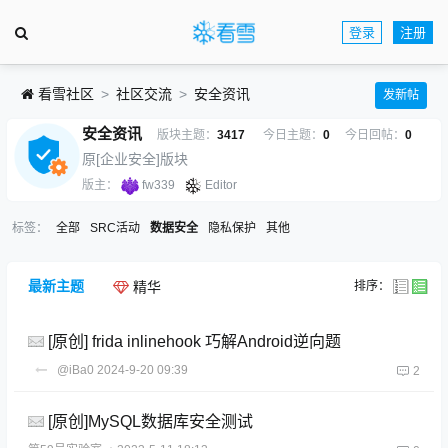
登录
注册
看雪社区
社区交流
安全资讯
发新帖
安全资讯
版块主题：
3417
今日主题：
0
今日回帖：
0
原[企业安全]版块
版主：
fw339
Editor
标签：
全部
SRC活动
数据安全
隐私保护
其他
最新主题
排序：
精华
[原创] frida inlinehook 巧解Android逆向题
@iBa0
2024-9-20 09:39
2
[原创]MySQL数据库安全测试