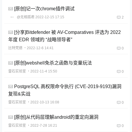
[原创]记一次chrome插件调试
@无相孤君
2022-12-15 17:15
2
[分享]Bitdefender 被 AV-Comparatives 评选为 2022
年度 EDR 领域的 “战略领导者”
比特梵德
・2022-12-6 14:41
0
[原创]webshell免杀之函数与变量玩法
雷石实验室
・2022-11-4 15:50
0
PostgreSQL 高权限命令执行 (CVE-2019-9193)漏洞
复现&实战
雷石实验室
・2022-10-13 16:08
0
[原创]从代码层理解android的重定向漏洞
雷石实验室
・2022-7-28 16:21
0