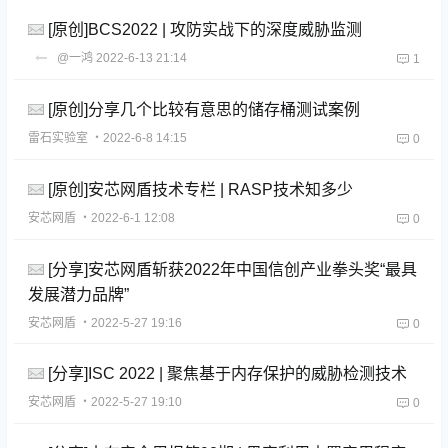
[原创]BCS2022 | 攻防实战下的深度威胁监测
@一鸿
2022-6-13 21:14
1
[原创]分享几个比较有意思的储存桶测试案例
雷石实验室
・2022-6-8 14:15
0
[原创]安芯网盾技术专栏 | RASP技术知多少
安芯网盾
・2022-6-1 12:08
0
[分享]安芯网盾斩获2022年中国信创产业拳头奖“最具
发展潜力品牌”
安芯网盾
・2022-5-27 19:16
0
[分享]ISC 2022 | 聚焦基于内存保护的威胁检测技术
安芯网盾
・2022-5-27 19:10
0