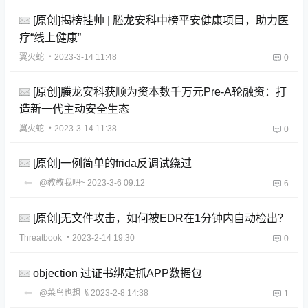
[原创]揭榜挂帅 | 螣龙安科中榜平安健康项目，助力医
疗“线上健康”
翼火蛇
・2023-3-14 11:48
0
[原创]螣龙安科获顺为资本数千万元Pre-A轮融资：打
造新一代主动安全生态
翼火蛇
・2023-3-14 11:38
0
[原创]一例简单的frida反调试绕过
@教教我吧~
2023-3-6 09:12
6
[原创]无文件攻击，如何被EDR在1分钟内自动检出？
Threatbook
・2023-2-14 19:30
0
objection 过证书绑定抓APP数据包
@菜鸟也想飞
2023-2-8 14:38
1