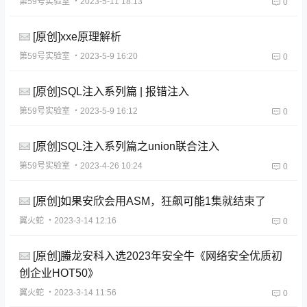
第59号实验室
・2023-5-11 18:13
0
[原创]xxe原理解析
第59号实验室
・2023-5-9 16:20
0
[原创]SQL注入系列篇 | 报错注入
第59号实验室
・2023-5-9 16:12
0
[原创]SQL注入系列篇之union联合注入
第59号实验室
・2023-4-26 10:24
0
[原创]如果安欣会用ASM，狂飙可能1集就结束了
翼火蛇
・2023-3-14 12:16
0
[原创]螣龙安科入选2023年安全牛《网络安全优质初
创企业HOT50》
翼火蛇
・2023-3-14 11:56
0