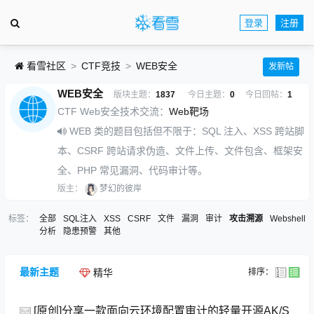
登录
注册
看雪社区
CTF竞技
WEB安全
发新帖
WEB安全
版块主题：
1837
今日主题：
0
今日回帖：
1
CTF Web安全技术交流：
Web靶场
WEB 类的题目包括但不限于：SQL 注入、XSS 跨站脚
本、CSRF 跨站请求伪造、文件上传、文件包含、框架安
全、PHP 常见漏洞、代码审计等。
版主：
梦幻的彼岸
标签：
全部
SQL注入
XSS
CSRF
文件
漏洞
审计
攻击溯源
Webshell
分析
隐患预警
其他
最新主题
排序：
精华
[原创]分享一款面向云环境配置审计的轻量开源AK/S