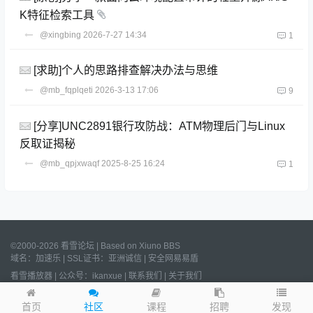
K特征检索工具
@xingbing
2026-7-27 14:34
1
[求助]个人的思路排查解决办法与思维
@mb_fqplqeti
2026-3-13 17:06
9
[分享]UNC2891银行攻防战：ATM物理后门与Linux
反取证揭秘
@mb_qpjxwaqf
2025-8-25 16:24
1
©2000-2026 看雪论坛 | Based on
Xiuno BBS
域名：
加速乐
| SSL证书：
亚洲诚信
|
安全网易易盾
看雪播放器
|
公众号：ikanxue
|
联系我们
|
关于我们
Processed:
0.007
s, SQL:
11
/
沪ICP备2022023406号
/
沪公网安备
31011502006611号
发现
首页
社区
课程
招聘