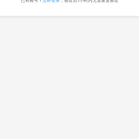
已有账号？
立即登录
，验证后1小时内无需重复验证