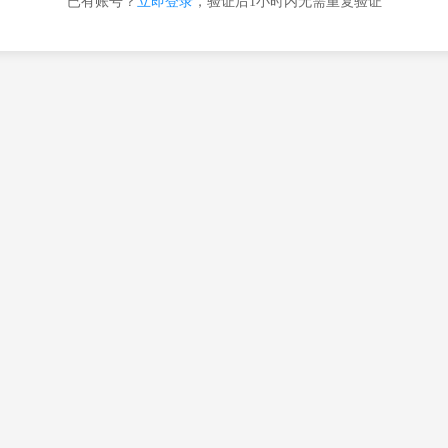
已有账号？
立即登录
，验证后1小时内无需重复验证