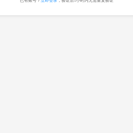
已有账号？
立即登录
，验证后1小时内无需重复验证