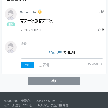
WilsonHu
2
楼
有第一次就有第二次
0
2026-7-9 10:09
游客
登录
|
注册
方可回帖
高级回复
表情
回帖
返回
©2000-2026 看雪论坛 | Based on
Xiuno BBS
域名：
加速乐
| SSL证书：
亚洲诚信
|
安全网易易盾