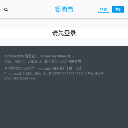
登录
注册
请先登录
©2000-2026 看雪论坛 | Based on
Xiuno BBS
域名：
加速乐
| SSL证书：
亚洲诚信
|
安全网易易盾
看雪播放器
|
公众号：ikanxue
|
联系我们
|
关于我们
Processed:
0.010
s, SQL:
9
/
沪ICP备2022023406号
/
沪公网安备
31011502006611号