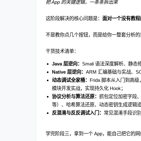
把 App 的关键逻辑，一条条拆出来
这阶段解决的核心问题是：
面对一个没有教程
不是教你点几个按钮，而是给你一整套分析的
干货技术清单：
Java 层逆向：
Smali 语法深度解析、
Native 层逆向：
ARM 汇编基础与实战、SO 
动态调试全家桶：
Frida 脚本从入门到高
模块开发实战，实现持久化 Hook；
协议分析与算法还原：
抓包定位加密字段、H
等）、哈希算法还原、动态密钥生成逻辑
反混淆与反反调试入门：
常见混淆手段识
学完阶段三，拿到一个 App，能自己把它的