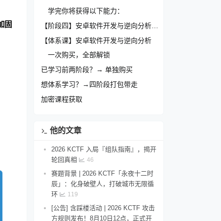
学完你将获得以下能力：
加固
【阶段四】安卓软件开发与逆向分析（实战篇）
【体系课】安卓软件开发与逆向分析
一次购买，全部解锁
已学习前两阶段？→ 单独购买
想体系学习？→四阶段打包带走
加密课程获取
他的文章
2026 KCTF 入局『组队指南』，揭开
轮回真相
46
赛题背景 | 2026 KCTF「永夜十二时
辰」：化身破壁人，打破城市无限循
环
119
[公告] 含踩楼活动 | 2026 KCTF 攻击
方规则发布！8月10日12点，正式开