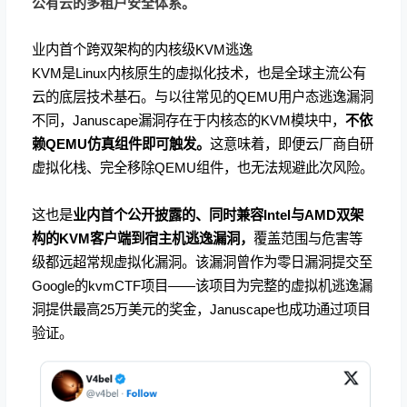
公有云的多租户安全体系。
业内首个跨双架构的内核级KVM逃逸
KVM是Linux内核原生的虚拟化技术，也是全球主流公有
云的底层技术基石。与以往常见的QEMU用户态逃逸漏洞
不同，Januscape漏洞存在于内核态的KVM模块中，
不依
赖QEMU仿真组件即可触发。
这意味着，即便云厂商自研
虚拟化栈、完全移除QEMU组件，也无法规避此次风险。
这也是
业内首个公开披露的、同时兼容Intel与AMD双架
构的KVM客户端到宿主机逃逸漏洞，
覆盖范围与危害等
级都远超常规虚拟化漏洞。该漏洞曾作为零日漏洞提交至
Google的kvmCTF项目——该项目为完整的虚拟机逃逸漏
洞提供最高25万美元的奖金，Januscape也成功通过项目
验证。