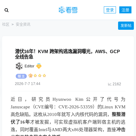
登录
注册
社区
安全资讯
发新帖
潜伏16年！KVM 跨架构逃逸漏洞曝光，AWS、GCP
全线告急
Editor
2026-7-7 17:44
2162
近日，研究员Hyunwoo Kim公开了代号为
Januscape（CVE编号：CVE-2026-53359）的Linux KVM
高危缺陷。这枚从2010年就写入内核代码的漏洞，
整整潜
伏了16年
才被发掘，可实现虚拟机客户端到宿主机的逃
逸，同时覆盖Intel与AMD两大x86处理器架构，直接
冲击