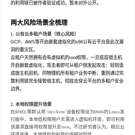
的利用链已被作者验证成功，暂未对外公开。
两大风险场景全梳理
1. 公有云多租户场景（核心风险）
GCP、AWS等开启嵌套虚拟化的x86公有云平台是此次漏
洞的重灾区。
云租户天然拥有自有虚拟机的root权限，一旦底层宿主机
开启嵌套虚拟化，攻击者即可从租户侧发起攻击：轻则造
成宿主机宕机、同物理机所有租户业务中断；重则通过完
整利用链完全接管宿主机，彻底击穿云平台的多租户安全
边界。
2. 本地权限提升场景
在RHEL等默认将`/dev/kvm`设备权限设为0666的Linux发
行版中，本地低权限用户无需进入虚拟机环境，即可利用
该漏洞直接将权限提升至root。不过研究者认为，相比云
环境逃逸，本地提权的利用价值相对较低。