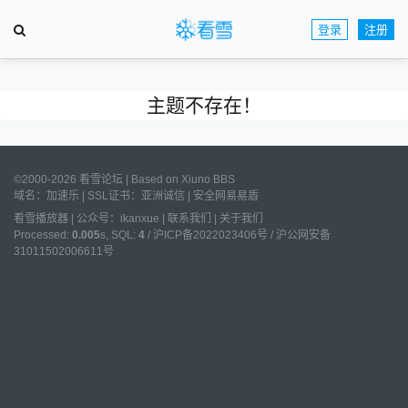
登录
注册
主题不存在！
©2000-2026 看雪论坛 | Based on
Xiuno BBS
域名：
加速乐
| SSL证书：
亚洲诚信
|
安全网易易盾
看雪播放器
|
公众号：ikanxue
|
联系我们
|
关于我们
Processed:
0.005
s, SQL:
4
/
沪ICP备2022023406号
/
沪公网安备
31011502006611号