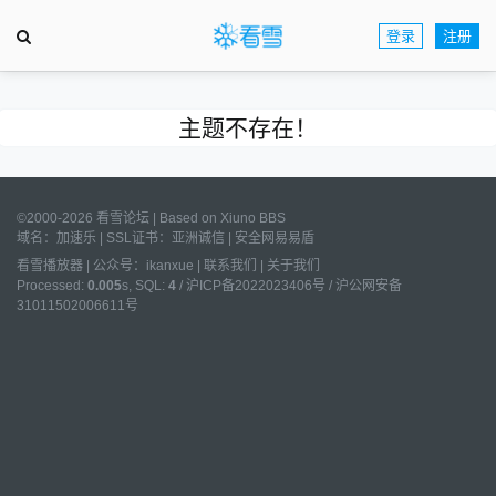
登录
注册
主题不存在！
©2000-2026 看雪论坛 | Based on
Xiuno BBS
域名：
加速乐
| SSL证书：
亚洲诚信
|
安全网易易盾
看雪播放器
|
公众号：ikanxue
|
联系我们
|
关于我们
Processed:
0.005
s, SQL:
4
/
沪ICP备2022023406号
/
沪公网安备
31011502006611号