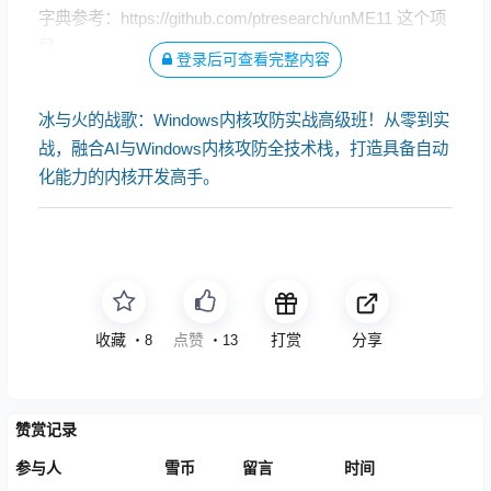
字典参考：
https://github.com/ptresearch/unME11
这个项
目。
登录后可查看完整内容
冰与火的战歌：Windows内核攻防实战高级班！从零到实
战，融合AI与Windows内核攻防全技术栈，打造具备自动
化能力的内核开发高手。
收藏
点赞
打赏
分享
・
8
・
13
赞赏记录
参与人
雪币
留言
时间