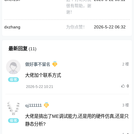
很有帮助，谢
谢！
dxzhang
为你点赞！
2026-5-22 06:32
最新回复
(
11
)
做好事不留名
2
楼
大佬加个联系方式
0
2026-5-22 10:21
qj111111
3
楼
大佬是搞出了ME调试能力,还是用的硬件仿真,还是只
静态分析?