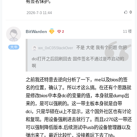
有签名保护。
0
2026-7-3 11:44
BitWarden
2
11
楼
不是 大佬 我有个问题 你把
wx_0xC05StackOver
dci打开之后回刷回去 固件签名不通过是咋启动的
啊
之前我还特意去逆向分析了一下，me以及bios的签
名的位置，确认了。所以才这么搞。在还有个思路就
是修改bios中本身dci的变量的值，本身就是dump出
来的，是可以强刷的。这一带主板本身就是自带
dci，只是华硕在ui上不显示，这个国外社区也有讨论
和复现。用设备强刷进去就行了。而且z270这一带还
可以强制降低版本.后续测试中usb的设备管理器以及
弹出来了。最近比较忙，没接着玩下去了hh。