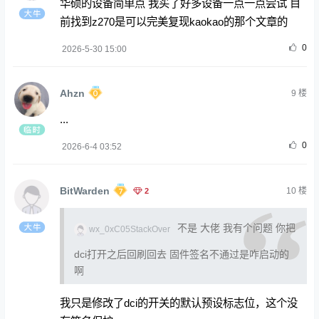
华硕的设备简单点 我买了好多设备一点一点尝试 目
前找到z270是可以完美复现kaokao的那个文章的
0
2026-5-30 15:00
Ahzn
9
楼
...
0
2026-6-4 03:52
BitWarden
2
10
楼
不是 大佬 我有个问题 你把
wx_0xC05StackOver
dci打开之后回刷回去 固件签名不通过是咋启动的
啊
我只是修改了dci的开关的默认预设标志位，这个没