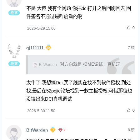
不是 大佬 我有个问题 你把dci打开之后回刷回去 固
件签名不通过是咋启动的啊
0
2026-5-29 15:00
qj111111
7
楼
对方向就是 搞ME调试，真机玩
BitWarden
太牛了,我想搞Dci,买了线实在找不到软件授权,到处
找,最后在52pojie论坛找到一款主板授权,可惜那位也
没搞出来DCI真机调试
0
2026-5-30 11:50
BitWarden
2
8
楼