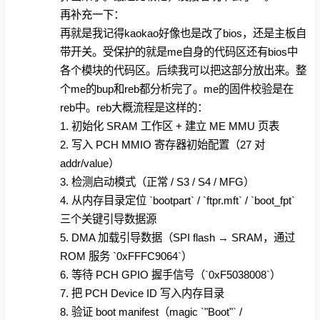
再补充一下：
再就是我记得kaokao好像也是改了bios，还是主板自
带开关。受保护的就是me自身的代码区还有bios中
各个模块的代码区。后续我可以把这部分放出来。整
个me的bup和reb都分析完了。me的固件校验是在
reb中。reb大概流程是这样的：
1. 初始化 SRAM 工作区 + 建立 ME MMU 页表
2. 写入 PCH MMIO 寄存器初始配置（27 对
addr/value）
3. 检测启动模式（正常 / S3 / S4 / MFG）
4. 从内存目录定位 `bootpart` / `ftpr.mft` / `boot_fpt`
三个关键引导数据源
5. DMA 加载引导数据（SPI flash → SRAM，通过
ROM 服务 `0xFFFC9064`）
6. 等待 PCH GPIO 握手信号（`0xF5038008`）
7. 把 PCH Device ID 写入内存目录
8. 验证 boot manifest（magic `"Boot"` /