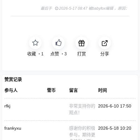
最后于
2026-5-17 08:47 被babyfox编辑 ，原因：
收藏
点赞
打赏
分享
・
1
・
3
赞赏记录
参与人
雪币
留言
时间
rfkj
非常支持你的
2026-6-10 17:50
观点！
frankyxu
感谢你的积极
2026-5-18 10:20
参与，期待更