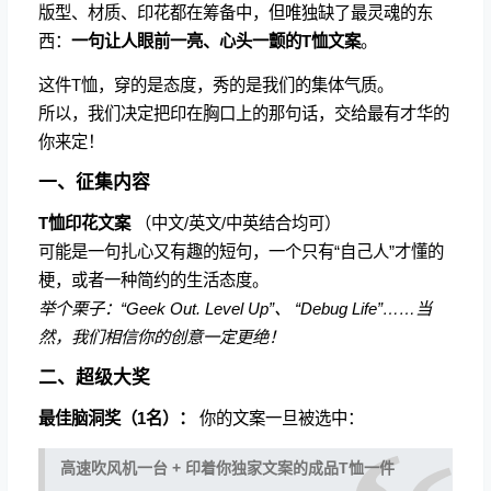
版型、材质、印花都在筹备中，但唯独缺了最灵魂的东
西：
一句让人眼前一亮、心头一颤的T恤文案
。
这件T恤，穿的是态度，秀的是我们的集体气质。
所以，我们决定把印在胸口上的那句话，交给最有才华的
你来定！
一、征集内容
T恤印花文案
（中文/英文/中英结合均可）
可能是一句扎心又有趣的短句，一个只有“自己人”才懂的
梗，或者一种简约的生活态度。
举个栗子：“Geek Out. Level Up”、 “Debug Life”……当
然，我们相信你的创意一定更绝！
二、超级大奖
最佳脑洞奖（1名）：
你的文案一旦被选中：
高速吹风机一台 + 印着你独家文案的成品T恤一件