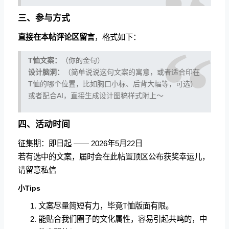
️三、️参与方式
直接在本帖评论区留言
，格式如下：
T恤文案：
（你的金句）
设计脑洞：
（简单说说这句文案的寓意，或者适合印在
T恤的哪个位置，比如胸口小标、后背大幅等，可选）
或者配合AI，直接生成设计图稿样式附上～
四、活动时间
征集期：即日起 —— 2026年5月22日
若有选中的文案，届时会在此帖置顶区公布获奖幸运儿，
请留意私信
小Tips
文案尽量简短有力，毕竟T恤版面有限。
能贴合我们圈子的文化属性，容易引起共鸣的，中