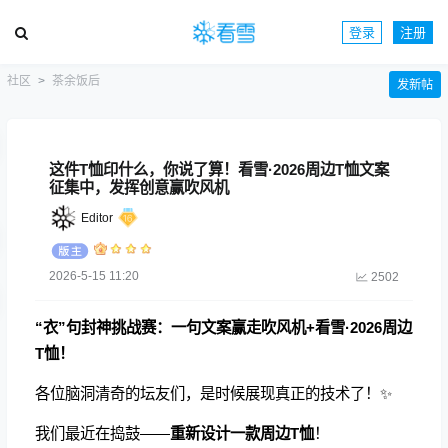
登录
注册
社区
茶余饭后
发新帖
这件T恤印什么，你说了算！看雪·2026周边T恤文案
征集中，发挥创意赢吹风机
Editor
2026-5-15 11:20
2502
“衣”句封神挑战赛：一句文案赢走吹风机+看雪·2026周边
T恤！
各位脑洞清奇的坛友们，是时候展现真正的技术了！✨
我们最近在捣鼓——
重新设计一款周边T恤
！