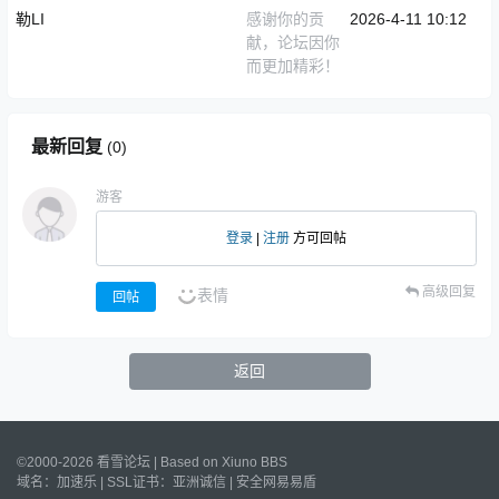
勒LI
感谢你的贡
2026-4-11 10:12
献，论坛因你
而更加精彩！
最新回复
(
0
)
游客
登录
|
注册
方可回帖
高级回复
表情
回帖
返回
©2000-2026 看雪论坛 | Based on
Xiuno BBS
域名：
加速乐
| SSL证书：
亚洲诚信
|
安全网易易盾