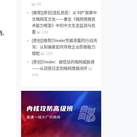
2、黑客组织活度趋势
49
[推荐][原创]混乱邪恶：从“6铲”观察中
3、本月典型事件说明
文暗网亚文化——兼论《暗网情报技
1)美国萨福克市
术能力框架》中的中文生态监测与处
2)墨西哥奇瓦瓦市政当局
置
154
西、
3)法国富梅尔市政厅
[原创][推荐]Stealer凭据泄露的行动鸿
沟：认知偏差如何导致企业防御能力
4、本月涉及中国企业的勒索事件说明
错配
100
5、典型黑客组织简介（The Gentlemen）
[原创]Stealer：被低估的暗网威胁源
四、匿名社交社群
——从窃密日志到暗网情报闭环
144