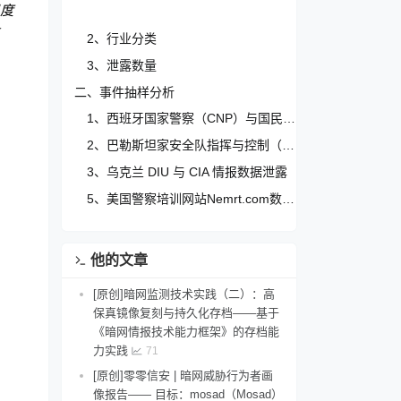
月度
2、行业分类
3、泄露数量
二、事件抽样分析
1、西班牙国家警察（CNP）与国民警卫队（Guardia Civil）数据泄露
2、巴勒斯坦家安全队指挥与控制（C2）基础设施数据泄露
3、乌克兰 DIU 与 CIA 情报数据泄露
5、美国警察培训网站Nemrt.com数据库泄露
6、中国******有限公司数据泄露
7、中国*****集团股份有限公司数据泄露
他的文章
8、中国*****有限公司数据泄露
[原创]暗网监测技术实践（二）：高
9、中国人******数据泄露
保真镜像复刻与持久化存档——基于
《暗网情报技术能力框架》的存档能
10、中国公******数据泄露1573045行
力实践
71
三、勒索软件和黑客组织
[原创]零零信安 | 暗网威胁行为者画
1、活跃商业黑客组织综述
像报告—— 目标：mosad（Mosad）