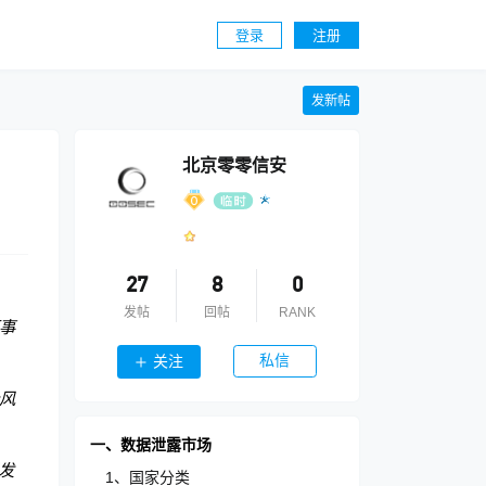
登录
注册
发新帖
北京零零信安
27
8
0
发帖
回帖
RANK
事
私信
关注
风
一、数据泄露市场
发
1、国家分类