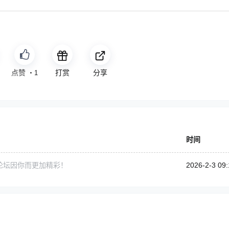
免费
打赏
分享
・
1
时间
论坛因你而更加精彩！
2026-2-3 09: