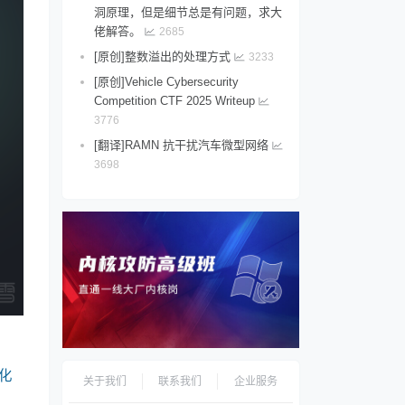
洞原理，但是细节总是有问题，求大
佬解答。
2685
[原创]整数溢出的处理方式
3233
[原创]Vehicle Cybersecurity
Competition CTF 2025 Writeup
3776
[翻译]RAMN 抗干扰汽车微型网络
3698
化
关于我们
联系我们
企业服务