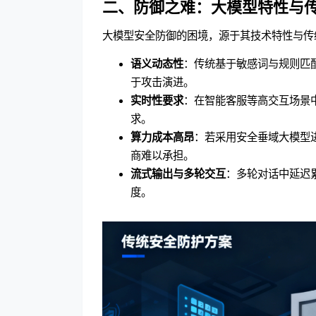
二、防御之难：大模型特性与
大模型安全防御的困境，源于其技术特性
与传
语义动态性
：传统基于敏感词与规则匹
于攻击演进。
实时性要求
：在智能客服等高交互场景中
求。
算力成本高昂
：若采用安全垂域大模型
商难以承担。
流式输出与多轮交互
：多轮对话中延迟
度。