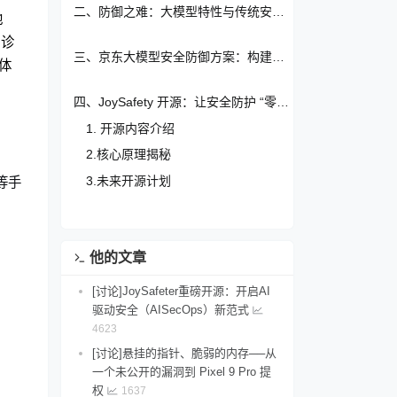
二、防御之难：大模型特性与传统安全的天然冲突
地
问诊
三、京东大模型安全防御方案：构建全链路智能安全防线
体
四、JoySafety 开源：让安全防护 “零门槛”
1. 开源内容介绍
2.核心原理揭秘
3.未来开源计划
等手
五、未来展望：从被动防护到主动防御的跨越
结语
他的文章
[讨论]JoySafeter重磅开源：开启AI
驱动安全（AISecOps）新范式
4623
[讨论]悬挂的指针、脆弱的内存──从
一个未公开的漏洞到 Pixel 9 Pro 提
权
1637