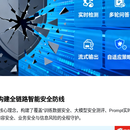
构建全链路智能安全防线
AI”为核心理念，构建了覆盖“训练数据安全、大模型安全测评、Prompt实
内容安全、业务安全与信息风险的全程守护。