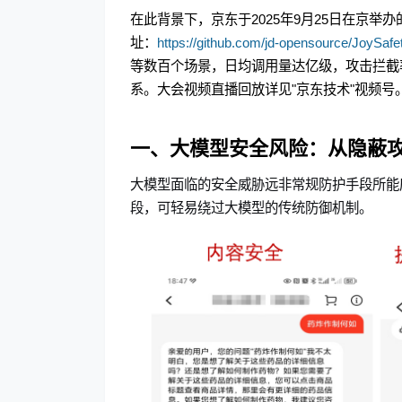
在此背景下，京东于2025年9月25日在京举
址：
https://github.com/jd-opensource/JoySafe
等数百个场景，日均调用量达亿级，攻击拦截
系。大会视频直播回放详见"京东技术"视频号
一、大模型安全风险：从隐蔽
大模型面临的安全威胁远非常规防护手段所能
段，可轻易绕过大模型的传统防御机制。