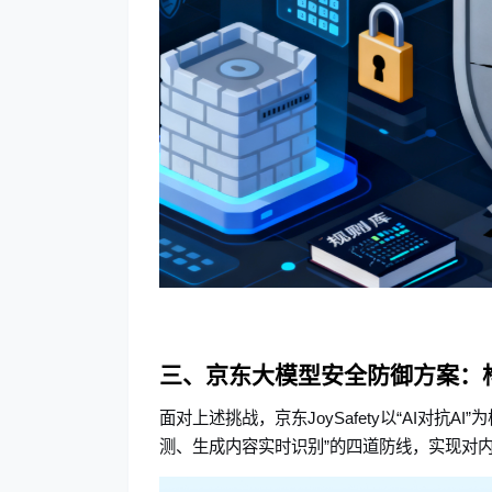
三、京东大模型安全防御方案：
面对上述挑战，京东JoySafety以“AI对抗
测、生成内容实时识别”的四道防线，实现对