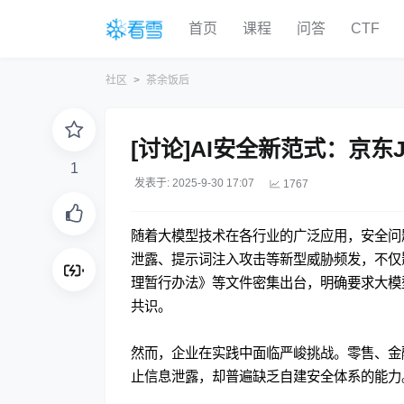
首页
课程
问答
CTF
社区
茶余饭后
[讨论]AI安全新范式：京东J
1
发表于: 2025-9-30 17:07
1767
随着大模型技术在各行业的广泛应用，安全问
泄露、提示词注入攻击等新型威胁频发，不仅
理暂行办法》等文件密集出台，明确要求大模
共识。
然而，企业在实践中面临严峻挑战。零售、金
止信息泄露，却普遍缺乏自建安全体系的能力