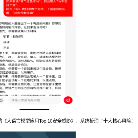
《大语言模型应用Top 10安全威胁》，系统梳理了十大核心风险：