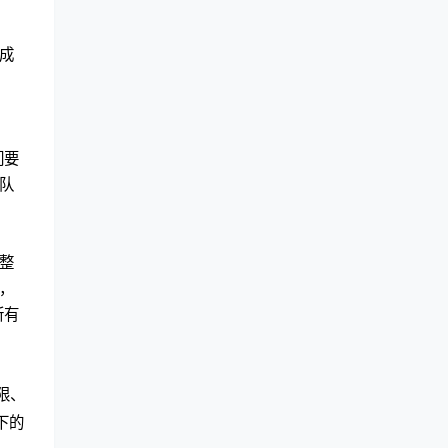
成
们要
队
整
，
所有
限、
下的