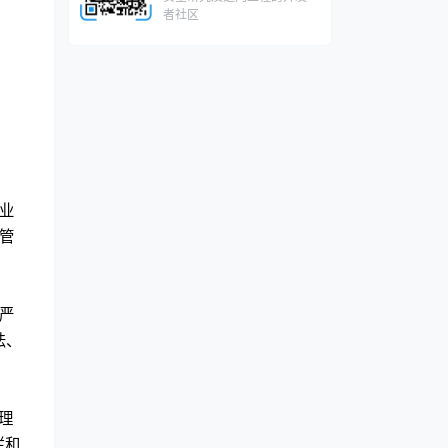
者社区
业
管
严
法、
理
栏和