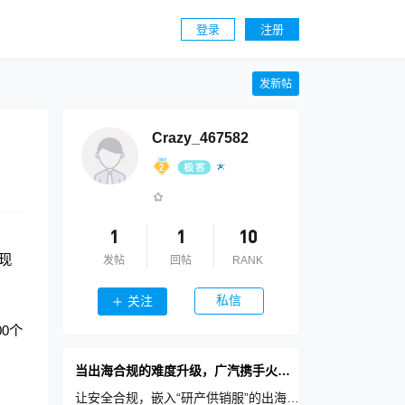
登录
注册
发新帖
Crazy_467582
1
1
10
实现
发帖
回帖
RANK
私信
关注
0个
当出海合规的难度升级，广汽携手火山引擎探索最佳数字化承载
让安全合规，嵌入“研产供销服”的出海体系中运转