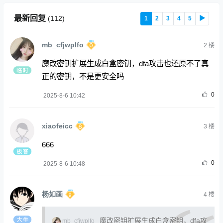
最新回复
(
112
)
1
2
3
4
5
▶
mb_cfjwplfo
2
楼
魔改密钥扩展生成白盒密钥，dfa攻击也还原不了真
正的密钥，不是更安全吗
0
2025-8-6 10:42
xiaofeicc
3
楼
666
0
2025-8-6 10:48
杨如画
4
楼
魔改密钥扩展生成白盒密钥，dfa攻
mb_cfjwplfo