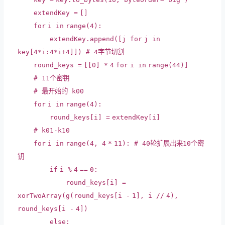
extendKey
=
[]
for
i
in
range
(
4
):
extendKey.append([j
for
j
in
key[
4
*
i:
4
*
i
+
4
]])
# 4字节切割
round_keys
=
[[
0
]
*
4
for
i
in
range
(
44
)]
# 11个密钥
# 最开始的 k00
for
i
in
range
(
4
):
round_keys[i]
=
extendKey[i]
# k01-k10
for
i
in
range
(
4
,
4
*
11
):
# 40轮扩展出来10个密
钥
if
i
%
4
=
=
0
:
round_keys[i]
=
xorTwoArray(g(round_keys[i
-
1
], i
/
/
4
),
round_keys[i
-
4
])
else
: