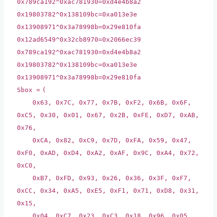
0x789ca192
^
0xac781930
=
0xd4e4b8a2
0x19803782
^
0x138109bc
=
0xa013e3e
0x13908971
^
0x3a78998b
=
0x29e810fa
0x12ad6549
^
0x32cb8970
=
0x2066ec39
0x789ca192
^
0xac781930
=
0xd4e4b8a2
0x19803782
^
0x138109bc
=
0xa013e3e
0x13908971
^
0x3a78998b
=
0x29e810fa
Sbox
=
(
0x63
,
0x7C
,
0x77
,
0x7B
,
0xF2
,
0x6B
,
0x6F
,
0xC5
,
0x30
,
0x01
,
0x67
,
0x2B
,
0xFE
,
0xD7
,
0xAB
,
0x76
,
0xCA
,
0x82
,
0xC9
,
0x7D
,
0xFA
,
0x59
,
0x47
,
0xF0
,
0xAD
,
0xD4
,
0xA2
,
0xAF
,
0x9C
,
0xA4
,
0x72
,
0xC0
,
0xB7
,
0xFD
,
0x93
,
0x26
,
0x36
,
0x3F
,
0xF7
,
0xCC
,
0x34
,
0xA5
,
0xE5
,
0xF1
,
0x71
,
0xD8
,
0x31
,
0x15
,
0x04
,
0xC7
,
0x23
,
0xC3
,
0x18
,
0x96
,
0x05
,