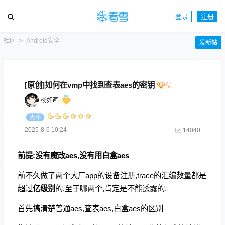
登录
注册
社区
Android安全
发新帖
[原创]如何在vmp中找到查表aes的密钥
杨如画
2025-8-6 10:24
14040
前提:没有魔改aes
,
没有用白盒aes
前不久做了两个大厂app的设备注册,trace的汇编数量都是
超过
亿级别
的,至于哪两个,肯定是不能透露的.
首先搞清楚普通aes,查表aes,白盒aes的区别