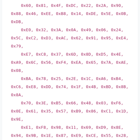
0x60
,
0x81
,
0x4F
,
0xDC
,
0x22
,
0x2A
,
0x90
,
0x88
,
0x46
,
0xEE
,
0xB8
,
0x14
,
0xDE
,
0x5E
,
0x0B
,
0xDB
,
0xE0
,
0x32
,
0x3A
,
0x0A
,
0x49
,
0x06
,
0x24
,
0x5C
,
0xC2
,
0xD3
,
0xAC
,
0x62
,
0x91
,
0x95
,
0xE4
,
0x79
,
0xE7
,
0xC8
,
0x37
,
0x6D
,
0x8D
,
0xD5
,
0x4E
,
0xA9
,
0x6C
,
0x56
,
0xF4
,
0xEA
,
0x65
,
0x7A
,
0xAE
,
0x08
,
0xBA
,
0x78
,
0x25
,
0x2E
,
0x1C
,
0xA6
,
0xB4
,
0xC6
,
0xE8
,
0xDD
,
0x74
,
0x1F
,
0x4B
,
0xBD
,
0x8B
,
0x8A
,
0x70
,
0x3E
,
0xB5
,
0x66
,
0x48
,
0x03
,
0xF6
,
0x0E
,
0x61
,
0x35
,
0x57
,
0xB9
,
0x86
,
0xC1
,
0x1D
,
0x9E
,
0xE1
,
0xF8
,
0x98
,
0x11
,
0x69
,
0xD9
,
0x8E
,
0x94
,
0x9B
,
0x1E
,
0x87
,
0xE9
,
0xCE
,
0x55
,
0x28
,