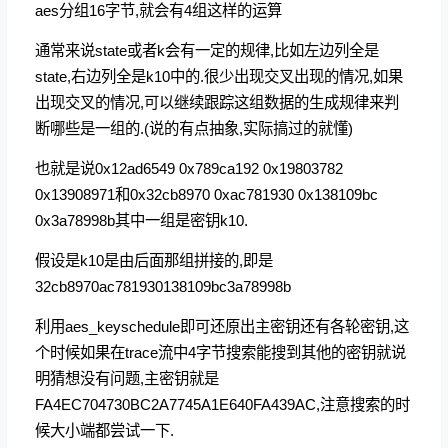
aes分组16字节,就会有4组这样的运算
通常来说state或者k会有一定的规律,比如左边列全是
state,右边列全是k10中的.很少出现交叉出现的情况,如果
出现交叉的情况,可以继续跟踪这组数据的生成规律来判
断哪些是一组的.(说的有点抽象,实际搞过的就懂)
也就是说0x12ad6549 0x789ca192 0x19803782
0x13908971和0x32cb8970 0xac781930 0x138109bc
0x3a78998b其中一组是密钥k10.
假设是k10是由后面那组拼接的,即是
32cb8970ac781930138109bc3a78998b
利用aes_keyschedule即可还原出主密钥还有各轮密钥,这
个时候如果在trace流中4字节搜索能搜到其他的密钥就说
明猜想没有问题,主密钥就是
FA4EC704730BC2A7745A1E640FA439AC,注意搜索的时
候大小端都尝试一下.