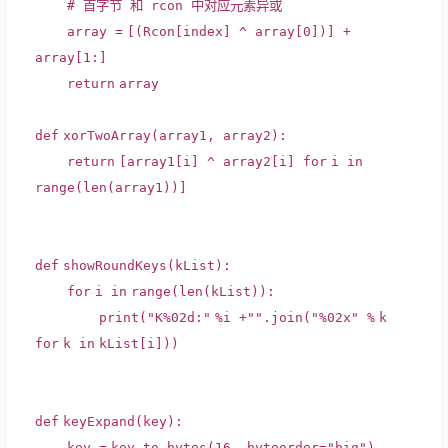
# 首字节 和 rcon 中对应元素异或
array
=
[(Rcon[index] ^ array[
0
])]
+
array[
1
:]
return
array
def
xorTwoArray(array1, array2):
return
[array1[i] ^ array2[i]
for
i
in
range
(
len
(array1))]
def
showRoundKeys(kList):
for
i
in
range
(
len
(kList)):
print
(
"K%02d:"
%
i
+
"
".join("
%
02x
"
%
k
for
k
in
kList[i]))
def
keyExpand(key):
key
=
key.to_bytes(
16
, byteorder
=
"big"
)