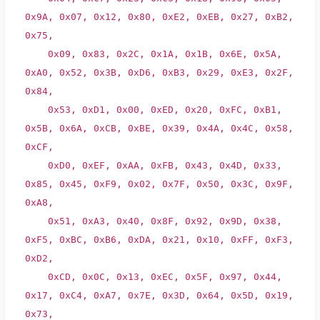
0x9A
,
0x07
,
0x12
,
0x80
,
0xE2
,
0xEB
,
0x27
,
0xB2
,
0x75
,
0x09
,
0x83
,
0x2C
,
0x1A
,
0x1B
,
0x6E
,
0x5A
,
0xA0
,
0x52
,
0x3B
,
0xD6
,
0xB3
,
0x29
,
0xE3
,
0x2F
,
0x84
,
0x53
,
0xD1
,
0x00
,
0xED
,
0x20
,
0xFC
,
0xB1
,
0x5B
,
0x6A
,
0xCB
,
0xBE
,
0x39
,
0x4A
,
0x4C
,
0x58
,
0xCF
,
0xD0
,
0xEF
,
0xAA
,
0xFB
,
0x43
,
0x4D
,
0x33
,
0x85
,
0x45
,
0xF9
,
0x02
,
0x7F
,
0x50
,
0x3C
,
0x9F
,
0xA8
,
0x51
,
0xA3
,
0x40
,
0x8F
,
0x92
,
0x9D
,
0x38
,
0xF5
,
0xBC
,
0xB6
,
0xDA
,
0x21
,
0x10
,
0xFF
,
0xF3
,
0xD2
,
0xCD
,
0x0C
,
0x13
,
0xEC
,
0x5F
,
0x97
,
0x44
,
0x17
,
0xC4
,
0xA7
,
0x7E
,
0x3D
,
0x64
,
0x5D
,
0x19
,
0x73
,