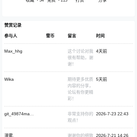
・
34
・
213
赞赏记录
参与人
雪币
留言
时间
Max_hhg
这个讨论对我
4天前
很有帮助，谢
谢！
Wika
期待更多优质
5天前
内容的分享，
论坛有你更精
彩！
git_49874magicerF
非常支持你的
2026-7-23 22:43
观点！
漫雾.
谢谢你的细致
2026-7-21 14:26