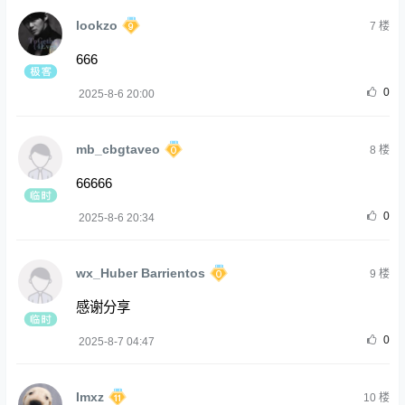
lookzo
7
楼
666
0
2025-8-6 20:00
mb_cbgtaveo
8
楼
66666
0
2025-8-6 20:34
wx_Huber Barrientos
9
楼
感谢分享
0
2025-8-7 04:47
Imxz
10
楼