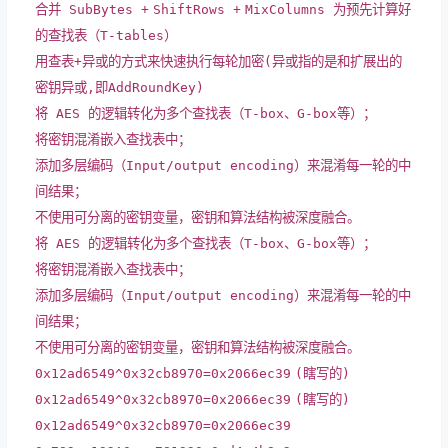
合并 SubBytes
+
ShiftRows
+
MixColumns 为预先计算好
的查找表（T
-
tables）
用查表
+
异或的方式来快速执行每轮加密(异或指的是和扩展出的
密钥异或,即AddRoundKey)
将 AES 的逻辑转化为多个查找表（T
-
box、G
-
box等）；
将密钥混淆嵌入查找表中；
添加多层编码（
Input
/
output encoding）来混淆每一轮的中
间结果；
不使用可分离的密钥变量，密钥和算法结构被深度融合。
将 AES 的逻辑转化为多个查找表（T
-
box、G
-
box等）；
将密钥混淆嵌入查找表中；
添加多层编码（
Input
/
output encoding）来混淆每一轮的中
间结果；
不使用可分离的密钥变量，密钥和算法结构被深度融合。
0x12ad6549
^
0x32cb8970
=
0x2066ec39
(瞎写的)
0x12ad6549
^
0x32cb8970
=
0x2066ec39
(瞎写的)
0x12ad6549
^
0x32cb8970
=
0x2066ec39