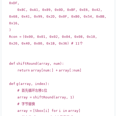
0xDF
,
0x8C
,
0xA1
,
0x89
,
0x0D
,
0xBF
,
0xE6
,
0x42
,
0x68
,
0x41
,
0x99
,
0x2D
,
0x0F
,
0xB0
,
0x54
,
0xBB
,
0x16
,
)
Rcon
=
(
0x00
,
0x01
,
0x02
,
0x04
,
0x08
,
0x10
,
0x20
,
0x40
,
0x80
,
0x1B
,
0x36
)
# 11个
def
shiftRound(array, num):
return
array[num:]
+
array[:num]
def
g(array, index):
# 首先循环左移1位
array
=
shiftRound(array,
1
)
# 字节替换
array
=
[Sbox[i]
for
i
in
array]