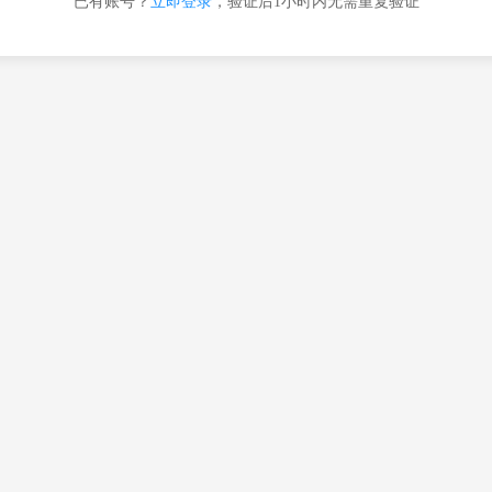
已有账号？
立即登录
，验证后1小时内无需重复验证