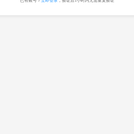
已有账号？
立即登录
，验证后1小时内无需重复验证