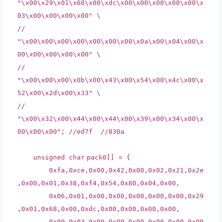
"\x00\x29\x01\x68\x00\xdc\x00\x00\x00\x00\x00\x
03\x00\x00\x00\x00" \
//
"\x00\x00\x00\x00\x00\x00\x00\x0a\x00\x04\x00\x
00\x00\x00\x00\x00" \
//
"\x00\x00\x00\x0b\x00\x43\x00\x54\x00\x4c\x00\x
52\x00\x2d\x00\x33" \
//
"\x00\x32\x00\x44\x00\x44\x00\x39\x00\x34\x00\x
00\x00\x00"; //ed7f //830a
unsigned
char
pack0[] = {
0xfa,0xce,0x00,0x42,0x00,0x02,0x21,0x2e
,0x00,0x01,0x38,0xf4,0x54,0x80,0x04,0x00,
0x06,0x01,0x00,0x00,0x00,0x00,0x00,0x29
,0x01,0x68,0x00,0xdc,0x00,0x00,0x00,0x00,
0x00,0x03,0x00,0x00,0x00,0x00,0x00,0x00