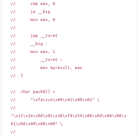
// cmp eax, 8
// ja __big
// mov eax, 0
//
// jmp __toret
// __big :
// mov eax, 1
// __toret :
// mov myresult, eax
// }
// char pack0[] =
// "\xfa\xce\x00\x42\x00\x02" \
//
"\x21\x2e\x00\x01\x38\xf4\x54\x80\x04\x00\x06\x
01\x00\x00\x00\x00" \
//