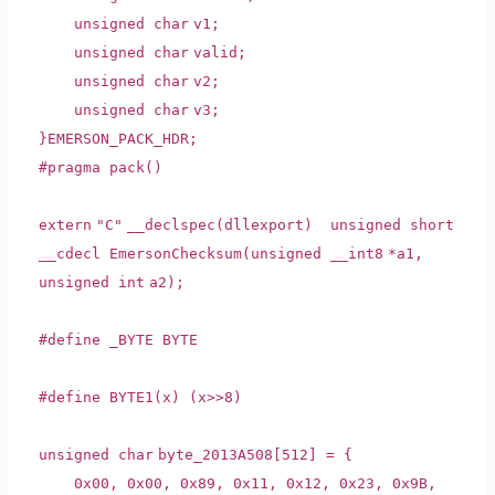
unsigned
char
v1;
unsigned
char
valid;
unsigned
char
v2;
unsigned
char
v3;
}EMERSON_PACK_HDR;
#pragma pack()
extern
"C"
__declspec
(
dllexport
) unsigned
short
__cdecl EmersonChecksum(unsigned
__int8
*a1,
unsigned
int
a2);
#define _BYTE BYTE
#define BYTE1(x) (x>>8)
unsigned
char
byte_2013A508[512] = {
0x00, 0x00, 0x89, 0x11, 0x12, 0x23, 0x9B,