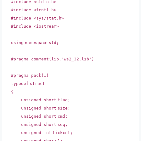
#include <stdio.h>
#include <fcntl.h>
#include <sys/stat.h>
#include <iostream>
using
namespace
std;
#pragma comment(lib,"ws2_32.lib")
#pragma pack(1)
typedef
struct
{
unsigned
short
flag;
unsigned
short
size;
unsigned
short
cmd;
unsigned
short
seq;
unsigned
int
tickcnt;
unsigned
char
v1;