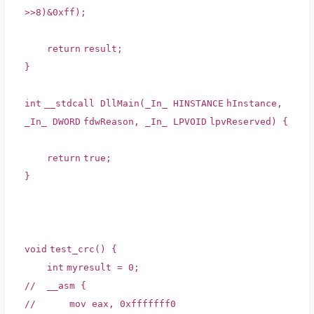
>>8)&0xff);
return
result;
}
int
__stdcall DllMain(_In_
HINSTANCE
hInstance,
_In_
DWORD
fdwReason, _In_
LPVOID
lpvReserved) {
return
true
;
}
void
test_crc() {
int
myresult = 0;
// __asm {
// mov eax, 0xfffffff0