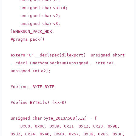
unsigned
char
valid;
unsigned
char
v2;
unsigned
char
v3;
}EMERSON_PACK_HDR;
#pragma pack()
extern
"C"
__declspec
(
dllexport
) unsigned
short
__cdecl EmersonChecksum(unsigned
__int8
*a1,
unsigned
int
a2);
#define _BYTE BYTE
#define BYTE1(x) (x>>8)
unsigned
char
byte_2013A508[512] = {
0x00, 0x00, 0x89, 0x11, 0x12, 0x23, 0x9B,
0x32, 0x24, 0x46, 0xAD, 0x57, 0x36, 0x65, 0xBF,