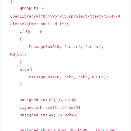
{
HMODULE
h =
LoadLibraryA(
"D:\\work\\vsproject\\test\\x64\\R
elease\\EmersonDll.dll"
);
if
(h == 0)
{
MessageBoxA(0,
"error"
,
"error"
,
MB_OK);
}
else
{
MessageBoxA(0,
"ok"
,
"ok"
, MB_OK);
}
unsigned
int
v2;
// esi@1
signed
int
result;
// eax@1
unsigned
int
v4;
// edx@2
unsigned
short
* word_2013A508 = (unsigned