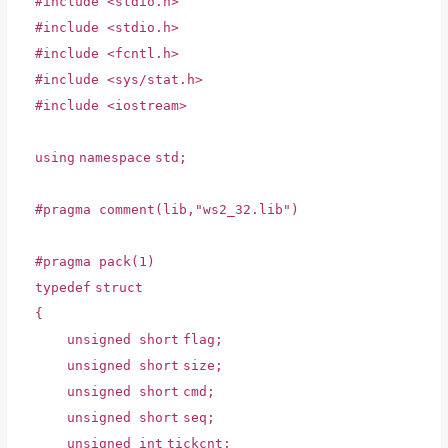
#include <stdio.h>
#include <stdio.h>
#include <fcntl.h>
#include <sys/stat.h>
#include <iostream>
using
namespace
std;
#pragma comment(lib,"ws2_32.lib")
#pragma pack(1)
typedef
struct
{
unsigned
short
flag;
unsigned
short
size;
unsigned
short
cmd;
unsigned
short
seq;
unsigned
int
tickcnt;