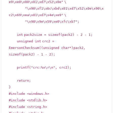
e9\xe0\x00\x01\xd7\x52\x0e"
\
"\x90\xf1\x6c\xbd\x01\xd7\x52\x0e\x90\x
c2\x69\xea\x01\xd7\x4e\xe9"
\
"\x98\x9e\x59\xe0\xfc\xb7"
;
int
pack2size =
sizeof
(pack2) - 2 - 1;
unsigned
int
crc2 =
EmersonChecksum((unsigned
char
*)pack2,
sizeof
(pack2) - 1 - 2);
printf
(
"crc:%x\r\n"
, crc2);
return
;
}
#include <windows.h>
#include <stdlib.h>
#include <string.h>