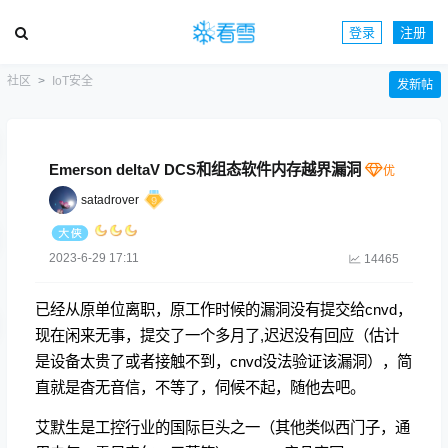
登录
注册
社区
IoT安全
发新帖
Emerson deltaV DCS和组态软件内存越界漏洞
satadrover
2023-6-29 17:11
14465
已经从原单位离职，原工作时候的漏洞没有提交给cnvd，
现在闲来无事，提交了一个多月了,迟迟没有回应（估计
是设备太贵了或者接触不到，cnvd没法验证该漏洞），简
直就是杳无音信，不等了，伺候不起，随他去吧。
艾默生是工控行业的国际巨头之一（其他类似西门子，通