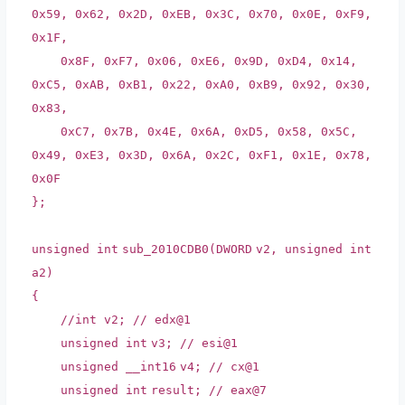
0x59, 0x62, 0x2D, 0xEB, 0x3C, 0x70, 0x0E, 0xF9,
0x1F,
0x8F, 0xF7, 0x06, 0xE6, 0x9D, 0xD4, 0x14,
0xC5, 0xAB, 0xB1, 0x22, 0xA0, 0xB9, 0x92, 0x30,
0x83,
0xC7, 0x7B, 0x4E, 0x6A, 0xD5, 0x58, 0x5C,
0x49, 0xE3, 0x3D, 0x6A, 0x2C, 0xF1, 0x1E, 0x78,
0x0F
};
unsigned
int
sub_2010CDB0(
DWORD
v2, unsigned
int
a2)
{
//int v2; // edx@1
unsigned
int
v3;
// esi@1
unsigned
__int16
v4;
// cx@1
unsigned
int
result;
// eax@7