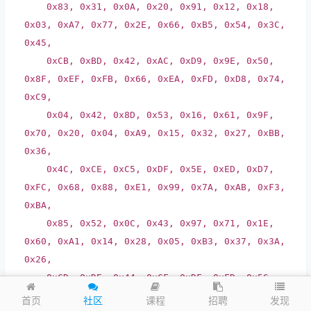
0x83, 0x31, 0x0A, 0x20, 0x91, 0x12, 0x18,
0x03, 0xA7, 0x77, 0x2E, 0x66, 0xB5, 0x54, 0x3C,
0x45,
0xCB, 0xBD, 0x42, 0xAC, 0xD9, 0x9E, 0x50,
0x8F, 0xEF, 0xFB, 0x66, 0xEA, 0xFD, 0xD8, 0x74,
0xC9,
0x04, 0x42, 0x8D, 0x53, 0x16, 0x61, 0x9F,
0x70, 0x20, 0x04, 0xA9, 0x15, 0x32, 0x27, 0xBB,
0x36,
0x4C, 0xCE, 0xC5, 0xDF, 0x5E, 0xED, 0xD7,
0xFC, 0x68, 0x88, 0xE1, 0x99, 0x7A, 0xAB, 0xF3,
0xBA,
0x85, 0x52, 0x0C, 0x43, 0x97, 0x71, 0x1E,
0x60, 0xA1, 0x14, 0x28, 0x05, 0xB3, 0x37, 0x3A,
0x26,
0xCD, 0xDE, 0x44, 0xCF, 0xDF, 0xFD, 0x56,
0xEC, 0xE9, 0x98, 0x60, 0x89, 0xFB, 0xBB, 0x72,
发现
首页
社区
课程
招聘