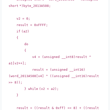
short
*)byte_2013A508;
v2 = 0;
result = 0xFFFF;
if
(a2)
{
do
{
v4 = (unsigned
__int8
)result ^
a1[v2++];
result = (unsigned
__int16
)
(word_2013A508[v4] ^ ((unsigned
__int16
)result
>> 8));
}
while
(v2 < a2);
}
result = ((result & 0xff) << 8) + ((result