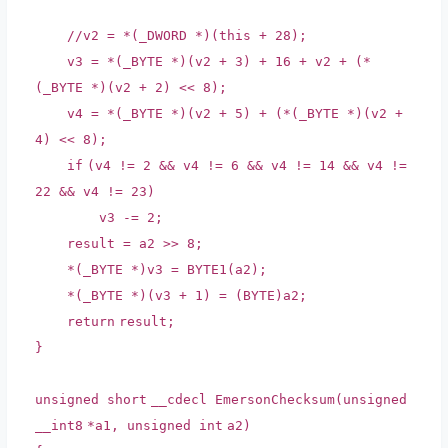
//v2 = *(_DWORD *)(this + 28);
v3 = *(_BYTE *)(v2 + 3) + 16 + v2 + (*
(_BYTE *)(v2 + 2) << 8);
v4 = *(_BYTE *)(v2 + 5) + (*(_BYTE *)(v2 +
4) << 8);
if
(v4 != 2 && v4 != 6 && v4 != 14 && v4 !=
22 && v4 != 23)
v3 -= 2;
result = a2 >> 8;
*(_BYTE *)v3 = BYTE1(a2);
*(_BYTE *)(v3 + 1) = (
BYTE
)a2;
return
result;
}
unsigned
short
__cdecl EmersonChecksum(unsigned
__int8
*a1, unsigned
int
a2)