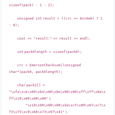
sizeof
(pack) - 1 - 2);
unsigned
int
result = ((crc == 0x14e8) ? 1
: 0);
cout <<
"result:"
<< result << endl;
int
pack0length =
sizeof
(pack0);
crc = EmersonChecksum((unsigned
char
*)pack0, pack0length);
char
pack2[] =
"\xfa\xce\x00\xb4\x00\x0e\x00\x00\xff\xff\x8a\x
ff\x10\x80\x00\x00"
\
"\x18\x00\x00\x00\xda\xc5\x00\x01\xc7\x
f3\x75\xc8\xbb\x73\x97\x41"
\