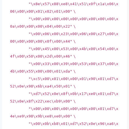
"\x8e\x57\x88\xe8\x41\x51\x0f\x1a\x06\x
06\x00\x00\x01\x02\x01\x00"
\
"\x00\x00\x00\x00\x00\x00\x00\x00\x00\x
0a\x00\x00\x00\x04\x00\x22"
\
"\x00\x06\x00\x23\x00\x06\x00\x27\x00\x
00\x00\x00\x00\x0f\x00\x44"
\
"\x00\x45\x00\x53\x00\x4b\x00\x54\x00\x
4f\x00\x50\x00\x2d\x00\x46"
\
"\x00\x33\x00\x39\x00\x53\x00\x37\x00\x
4b\x00\x55\x00\x00\x01\xda"
\
"\xc5\x00\x01\x00\x00\x01\x90\x01\xd7\x
52\x0e\x98\x6b\xa4\x50\x01"
\
"\xd7\x52\x0e\x8f\x0b\x17\xe0\x01\xd7\x
52\x0e\x8f\x22\xec\xb9\x00"
\
"\x00\x00\x00\x00\x00\x00\x00\x01\xd7\x
4e\xe9\x98\x9b\xe8\xe0\x00"
\
"\x00\x0b\xb8\x01\xd7\x52\x0e\x96\xa6\x