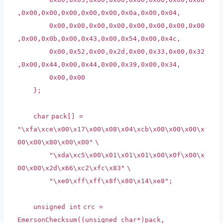
,0x00,0x00,0x00,0x00,0x00,0x0a,0x00,0x04,
0x00,0x00,0x00,0x00,0x00,0x00,0x00,0x00
,0x00,0x0b,0x00,0x43,0x00,0x54,0x00,0x4c,
0x00,0x52,0x00,0x2d,0x00,0x33,0x00,0x32
,0x00,0x44,0x00,0x44,0x00,0x39,0x00,0x34,
0x00,0x00
};
char
pack[] =
"\xfa\xce\x00\x17\x00\x08\x04\xcb\x00\x00\x00\x
00\x00\x80\x00\x00"
\
"\xda\xc5\x00\x01\x01\x01\x00\x0f\x00\x
00\x00\x2d\x66\xc2\xfc\x83"
\
"\xe0\xff\xff\x8f\x80\x14\xe8"
;
unsigned
int
crc =
EmersonChecksum((unsigned
char
*)pack,