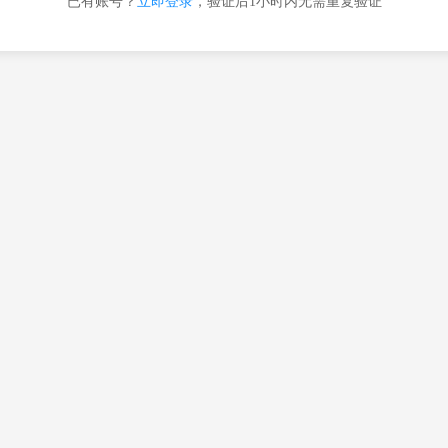
已有账号？
立即登录
，验证后1小时内无需重复验证