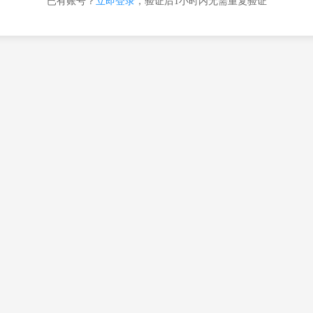
已有账号？
立即登录
，验证后1小时内无需重复验证