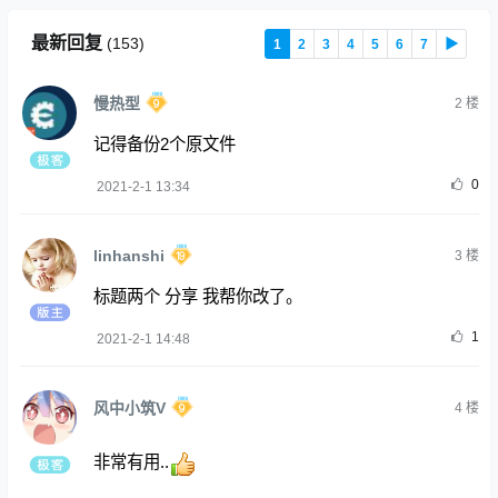
最新回复
(
153
)
1
2
3
4
5
6
7
▶
慢热型
2
楼
记得备份2个原文件
0
2021-2-1 13:34
linhanshi
3
楼
标题两个 分享 我帮你改了。
1
2021-2-1 14:48
风中小筑V
4
楼
非常有用..