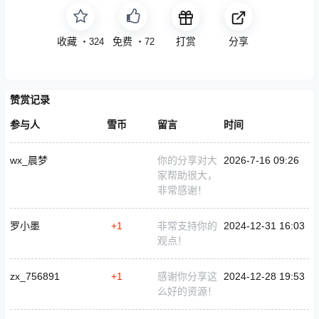
收藏
免费
打赏
分享
・
324
・
72
赞赏记录
参与人
雪币
留言
时间
wx_晨梦
你的分享对大
2026-7-16 09:26
家帮助很大，
非常感谢！
罗小墨
+1
非常支持你的
2024-12-31 16:03
观点！
zx_756891
+1
感谢你分享这
2024-12-28 19:53
么好的资源！