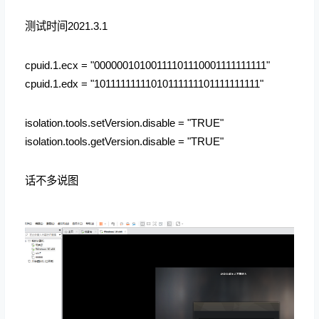
测试时间2021.3.1
cpuid.1.ecx = "00000010100111101110001111111111"
cpuid.1.edx = "10111111111010111111101111111111"
isolation.tools.setVersion.disable = "TRUE"
isolation.tools.getVersion.disable = "TRUE"
话不多说图