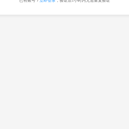
已有账号？
立即登录
，验证后1小时内无需重复验证