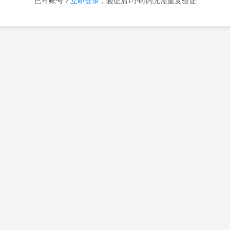
已有账号？
立即登录
，验证后1小时内无需重复验证