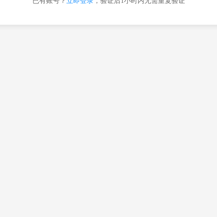
已有账号？
立即登录
，验证后1小时内无需重复验证