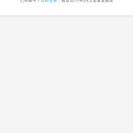
已有账号？
立即登录
，验证后1小时内无需重复验证