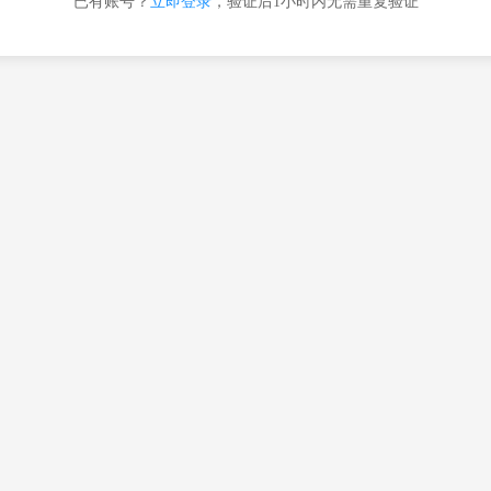
已有账号？
立即登录
，验证后1小时内无需重复验证