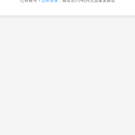
已有账号？
立即登录
，验证后1小时内无需重复验证