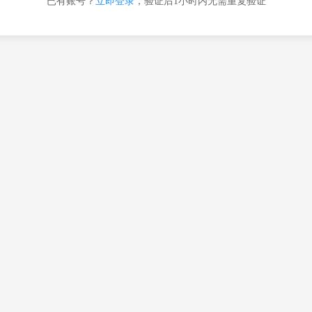
已有账号？
立即登录
，验证后1小时内无需重复验证